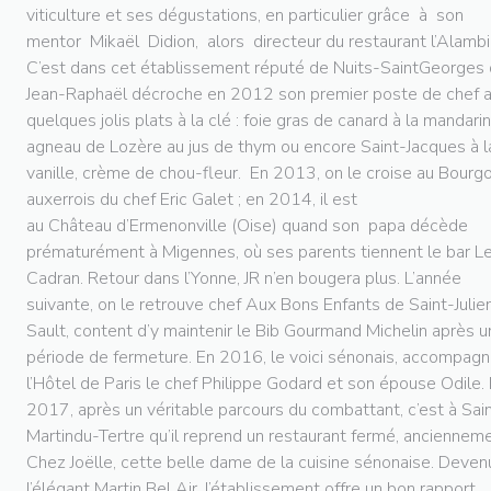
viticulture et ses dégustations, en particulier grâce à son
mentor Mikaël Didion, alors directeur du restaurant l’Alambi
C’est dans cet établissement réputé de Nuits-SaintGeorges
Jean-Raphaël décroche en 2012 son premier poste de chef 
quelques jolis plats à la clé : foie gras de canard à la mandarin
agneau de Lozère au jus de thym ou encore Saint-Jacques à l
vanille, crème de chou-fleur. En 2013, on le croise au Bourg
auxerrois du chef Eric Galet ; en 2014, il est
au Château d’Ermenonville (Oise) quand son papa décède
prématurément à Migennes, où ses parents tiennent le bar L
Cadran. Retour dans l’Yonne, JR n’en bougera plus. L’année
suivante, on le retrouve chef Aux Bons Enfants de Saint-Julie
Sault, content d’y maintenir le Bib Gourmand Michelin après 
période de fermeture. En 2016, le voici sénonais, accompagn
l’Hôtel de Paris le chef Philippe Godard et son épouse Odile.
2017, après un véritable parcours du combattant, c’est à Sai
Martindu-Tertre qu’il reprend un restaurant fermé, anciennem
Chez Joëlle, cette belle dame de la cuisine sénonaise. Deven
l’élégant Martin Bel Air, l’établissement offre un bon rapport