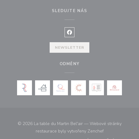
SLEDUJTE NÁS
Facebook ((otevře se v novém o
NEWSLETTER
ODMĚNY
© 2026 La table du Martin Bel'air — Webové stránky
((otevře se v nové
restaurace byly vytvořeny
Zenchef