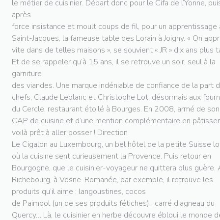
le métier de cuisinier. Départ donc pour le Cifa de l’Yonne, pui
après
force insistance et moult coups de fil, pour un apprentissage
Saint-Jacques, la fameuse table des Lorain à Joigny. « On app
vite dans de telles maisons », se souvient « JR » dix ans plus t
Et de se rappeler qu’à 15 ans, il se retrouve un soir, seul à la
garniture
des viandes. Une marque indéniable de confiance de la part 
chefs, Claude Leblanc et Christophe Lot, désormais aux four
du Cercle, restaurant étoilé à Bourges. En 2008, armé de son
CAP de cuisine et d’une mention complémentaire en pâtisseri
voilà prêt à aller bosser ! Direction
Le Cigalon au Luxembourg, un bel hôtel de la petite Suisse l
où la cuisine sent curieusement la Provence. Puis retour en
Bourgogne, que le cuisinier-voyageur ne quittera plus guère.
Richebourg, à Vosne-Romanée, par exemple, il retrouve les
produits qu’il aime : langoustines, cocos
de Paimpol (un de ses produits fétiches), carré d’agneau du
Quercy… Là, le cuisinier en herbe découvre ébloui le monde d