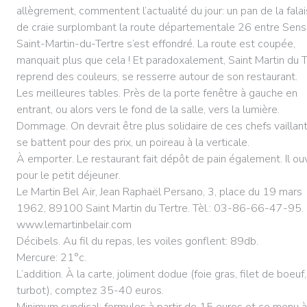
allègrement, commentent l’actualité du jour: un pan de la fala
de craie surplombant la route départementale 26 entre Sens
Saint-Martin-du-Tertre s’est effondré. La route est coupée,
manquait plus que cela ! Et paradoxalement, Saint Martin du T
reprend des couleurs, se resserre autour de son restaurant.
Les meilleures tables. Près de la porte fenêtre à gauche en
entrant, ou alors vers le fond de la salle, vers la lumière.
Dommage. On devrait être plus solidaire de ces chefs vaillant
se battent pour des prix, un poireau à la verticale.
À emporter. Le restaurant fait dépôt de pain également. Il ou
pour le petit déjeuner.
Le Martin Bel Air, Jean Raphaël Persano, 3, place du 19 mars
1962, 89100 Saint Martin du Tertre. Tèl.: 03-86-66-47-95.
www.lemartinbelair.com
Décibels. Au fil du repas, les voiles gonflent: 89db.
Mercure: 21°c.
L’addition. À la carte, joliment dodue (foie gras, filet de boeuf,
turbot), comptez 35-40 euros.
Minimum syndical: formules à partir de 15 euros et ce menu 