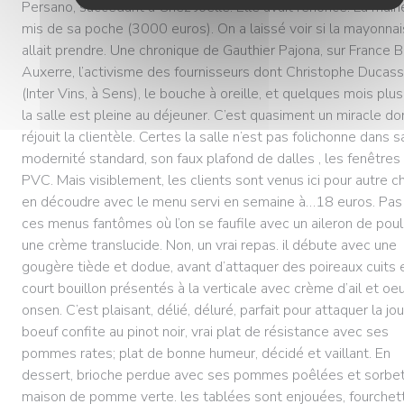
Persano, succédant à Chez Joëlle. Elle avait renoncé. La mairi
mis de sa poche (3000 euros). On a laissé voir si la mayonna
allait prendre. Une chronique de Gauthier Pajona, sur France B
Auxerre, l’activisme des fournisseurs dont Christophe Ducas
(Inter Vins, à Sens), le bouche à oreille, et quelques mois plus
la salle est pleine au déjeuner. C’est quasiment un miracle do
réjouit la clientèle. Certes la salle n’est pas folichonne dans s
modernité standard, son faux plafond de dalles , les fenêtres
PVC. Mais visiblement, les clients sont venus ici pour autre c
en découdre avec le menu servi en semaine à…18 euros. Pas
ces menus fantômes où l’on se faufile avec un aileron de poul
une crème translucide. Non, un vrai repas. il débute avec une
gougère tiède et dodue, avant d’attaquer des poireaux cuits 
court bouillon présentés à la verticale avec crème d’ail et oe
onsen. C’est plaisant, délié, déluré, parfait pour attaquer la jo
boeuf confite au pinot noir, vrai plat de résistance avec ses
pommes rates; plat de bonne humeur, décidé et vaillant. En
dessert, brioche perdue avec ses pommes poêlées et sorbe
maison de pomme verte. les tablées sont enjouées, fourchet