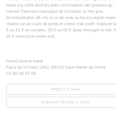
menu à la carte dont les plats sont inspirés des produits du
marché. Parmi les classiques de la maison, le foie gras
(incontournable, dit-on), le ris de veau ou les escargots mari
chablis sur un coulis de persil et crème d’ail confit. Déjeuner 
€ ou 31 € en semaine, 39 € ou 45 € (avec fromage) le soir, 
en 5 services le week-end.
Fermé lundi et mardi
Place du 19 mars 1962, 89100 Saint-Martin-du-Tertre
03 86 66 47 95
((OTEVŘE SE V NOV
PŘEČÍST ČLÁNEK
((OTEVŘE SE 
ZOBRAZIT ČLÁNEK V TISKU