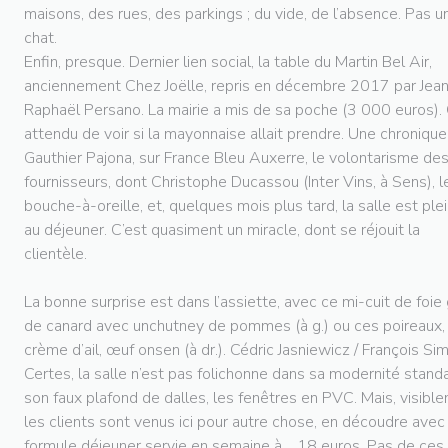
maisons, des rues, des parkings ; du vide, de l’absence. Pas u
chat.
Enfin, presque. Dernier lien social, la table du Martin Bel Air,
anciennement Chez Joëlle, repris en décembre 2017 par Jea
Raphaël Persano. La mairie a mis de sa poche (3 000 euros).
attendu de voir si la mayonnaise allait prendre. Une chroniqu
Gauthier Pajona, sur France Bleu Auxerre, le volontarisme de
fournisseurs, dont Christophe Ducassou (Inter Vins, à Sens), l
bouche-à-oreille, et, quelques mois plus tard, la salle est ple
au déjeuner. C’est quasiment un miracle, dont se réjouit la
clientèle.
La bonne surprise est dans l’assiette, avec ce mi-cuit de foie
de canard avec unchutney de pommes (à g.) ou ces poireaux,
crème d’ail, œuf onsen (à dr.). Cédric Jasniewicz / François Si
Certes, la salle n’est pas folichonne dans sa modernité standa
son faux plafond de dalles, les fenêtres en PVC. Mais, visibl
les clients sont venus ici pour autre chose, en découdre avec 
formule déjeuner servie en semaine à… 18 euros. Pas de ces