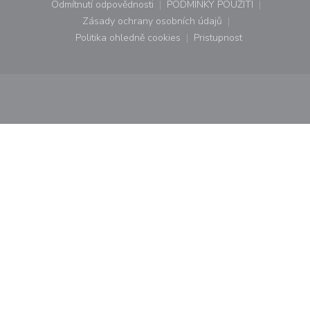
Odmítnutí odpovědnosti
PODMÍNKY POUŽITÍ
((otevře se v novém okně))
((otevře se v novém o
Zásady ochrany osobních údajů
((otevře se v novém okně))
Politika ohledně cookies
Pristupnost
((otevře se v novém okně))
((otevře se v novém o