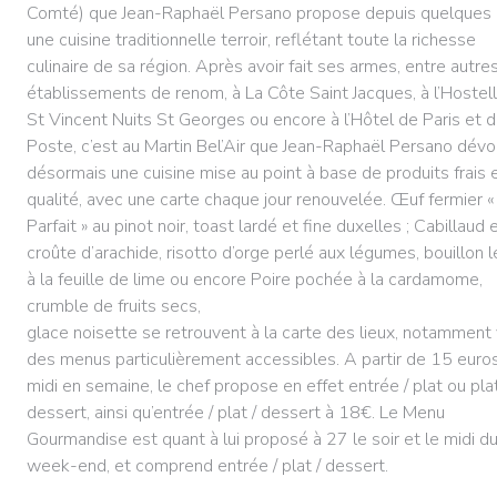
Comté) que Jean-Raphaël Persano propose depuis quelques
une cuisine traditionnelle terroir, reflétant toute la richesse
culinaire de sa région. Après avoir fait ses armes, entre autre
établissements de renom, à La Côte Saint Jacques, à l’Hostell
St Vincent Nuits St Georges ou encore à l’Hôtel de Paris et 
Poste, c’est au Martin Bel’Air que Jean-Raphaël Persano dévo
désormais une cuisine mise au point à base de produits frais 
qualité, avec une carte chaque jour renouvelée. Œuf fermier «
Parfait » au pinot noir, toast lardé et fine duxelles ; Cabillaud 
croûte d’arachide, risotto d’orge perlé aux légumes, bouillon 
à la feuille de lime ou encore Poire pochée à la cardamome,
crumble de fruits secs,
glace noisette se retrouvent à la carte des lieux, notamment 
des menus particulièrement accessibles. A partir de 15 euros
midi en semaine, le chef propose en effet entrée / plat ou plat
dessert, ainsi qu’entrée / plat / dessert à 18€. Le Menu
Gourmandise est quant à lui proposé à 27 le soir et le midi d
week-end, et comprend entrée / plat / dessert.