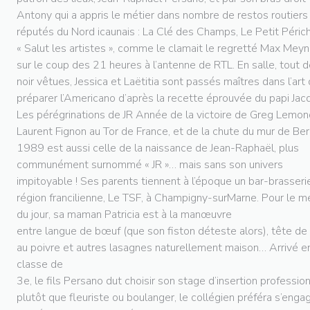
Antony qui a appris le métier dans nombre de restos routiers
réputés du Nord icaunais : La Clé des Champs, Le Petit Péric
« Salut les artistes », comme le clamait le regretté Max Meyn
sur le coup des 21 heures à l’antenne de RTL. En salle, tout 
noir vêtues, Jessica et Laëtitia sont passés maîtres dans l’art
préparer l’Americano d’après la recette éprouvée du papi Jac
Les pérégrinations de JR Année de la victoire de Greg Lemon
Laurent Fignon au Tor de France, et de la chute du mur de Berl
1989 est aussi celle de la naissance de Jean-Raphaël, plus
communément surnommé « JR »… mais sans son univers
impitoyable ! Ses parents tiennent à l’époque un bar-brasseri
région francilienne, Le TSF, à Champigny-surMarne. Pour le m
du jour, sa maman Patricia est à la manœuvre
entre langue de bœuf (que son fiston déteste alors), tête de
au poivre et autres lasagnes naturellement maison… Arrivé e
classe de
3e, le fils Persano dut choisir son stage d’insertion profession
plutôt que fleuriste ou boulanger, le collégien préféra s’eng