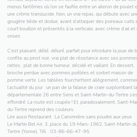
menus fantômes où l’on se faufile entre un aileron de poulet 
une crème translucide. Non, un vrai repas, qui débute avec un
gougère tiède et dodue, avant d’attaquer des poireaux cuits 
court bouillon et présentés à la verticale, avec crème d’ail et
onsen.
C’est plaisant, délié, déluré, parfait pour introduire la joue de
confite au pinot noir, vrai plat de résistance avec ses pomme
rattes ; plat de bonne humeur, décidé et vaillant. En dessert,
brioche perdue avec pommes poêlées et sorbet maison de
pomme verte. Les tablées fourchettent allègrement, comme
l’actualité du jour : un pan de la falaise de craie surplombant l
départementale 26 entre Sens et Saint-Martin-du-Tertre s’e
effondré. La route est coupée ! Et, paradoxalement, Saint-Mar
du-Tertre reprend des couleurs.
Lire aussi Restaurant : La Canonnière sans poudre aux yeux
Le Martin Bel Air, 3, place du 19-Mars-1962, Saint-Martin-d
Tertre (Yonne). Tél. : 03-86-66-47-95.