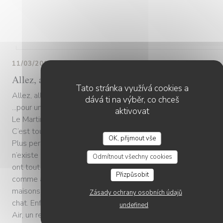
11/03/2019
Allez, allons à Saint Martin du Tertre
Tato stránka využívá cookies a
Allez, allons à Saint Martin du Tertre
dává ti na výběr, co chceš
...pour un simple déjeuner
aktivovat
Le Martin Bel Air, ultime trait d’union
C’est tout de même bizarre de traverser les villages de Franc
OK, přijmout vše
Plus personne. Cette vie que l’on célébrait, la vie de village-
n’existe plus. Tout est fermé, à vendre. Les centres commerc
Odmítnout všechny cookies
ont tout boulotté. Près de Sens, dans l’Yonne (2346 habitants
Přizpůsobit
comme ailleurs, Saint Martin du Tertre semble déserté. Des
maisons, des rues, des parkings; du vide, de l’absence. Pas un
Zásady ochrany osobních údajů
chat. Enfin presque. Dernier lien social, voici la table du Marti
undefined
Air, un restaurant repris en décembre dernier par Jean-Rapha