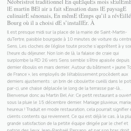
Néobristrot traditionnel En quElquEs mois sEulEm
lE martin BEl air a fait sEnsation dans lE paysagE
culinairE sénonais, En mêmE tEmps qu’il a révEillé
Bourg où il a choisi dE s’installEr. À
Il est presque midi sur la place de la mairie de Saint-Martin-
duTertre, paisible bourgade à 10 minutes de voiture du centr
Sens. Les cloches de l’église toute proche s’apprêtent à y so
l’heure du déjeuner. Non loin de là, la falaise de craie qui
surplombe la RD 26 vers Sens semble s’être apaisée depuis
dernier éboulis en mars dernier. Autour du bâtiment « jaune T
de France », les employés de l’établissement procèdent aux
derniers ajustements : un brin de ciboulette cueilli dans le po
par-ci, une chaise déplacée le long de la terrasse par-là…
Bienvenue donc au Martin Bel Air. Ce petit restaurant a ouver
sous la pluie le 15 décembre dernier. Mariage pluvieux, mari
heureux ! Traduit en mode restauration, cela pourrait signifier
clients contents qui reviennent. Ce qui est déjà le cas, à la pl
grande satisfaction de la petite équipe dirigée par le chef et
patron des lieux, Jean-Raphaël Persano, et par son bras droit