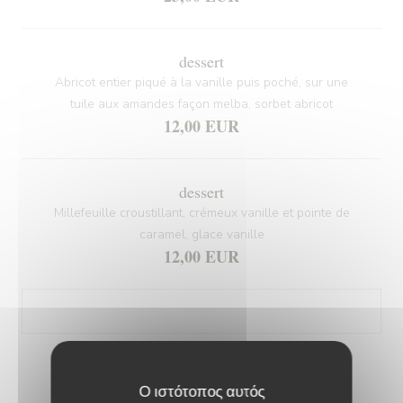
dessert
Abricot entier piqué à la vanille puis poché, sur une
tuile aux amandes façon melba, sorbet abricot
12,00 EUR
dessert
Millefeuille croustillant, crémeux vanille et pointe de
caramel, glace vanille
12,00 EUR
MENU BEL'AIR 60€
Ο ιστότοπος αυτός