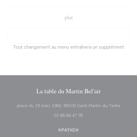
plat
Tout changement au menu entraînera un supplément
La table du Martin Bel'air
((ανοίγε
place du 19 mars 1962, 89100 Saint-Martin-du-Tertre
03 86 66 47 95
ΚΡΆΤΗΣΗ