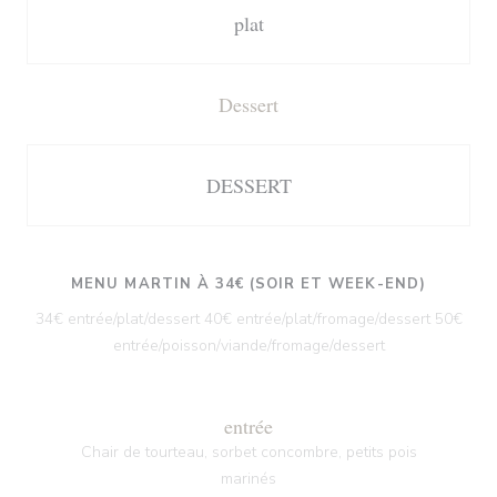
plat
Dessert
DESSERT
MENU MARTIN À 34€ (SOIR ET WEEK-END)
34€ entrée/plat/dessert 40€ entrée/plat/fromage/dessert 50€
entrée/poisson/viande/fromage/dessert
entrée
Chair de tourteau, sorbet concombre, petits pois
marinés