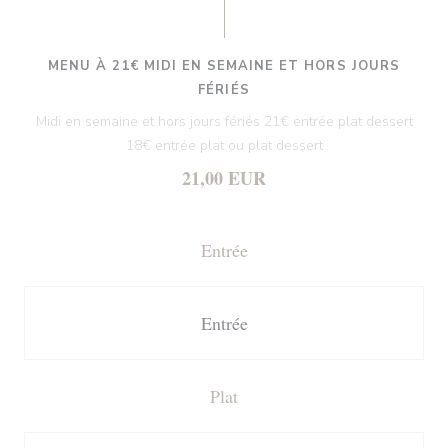
MENU À 21€ MIDI EN SEMAINE ET HORS JOURS
FÉRIÉS
Midi en semaine et hors jours fériés 21€ entrée plat dessert
18€ entrée plat ou plat dessert
21,00 EUR
Entrée
Entrée
Plat