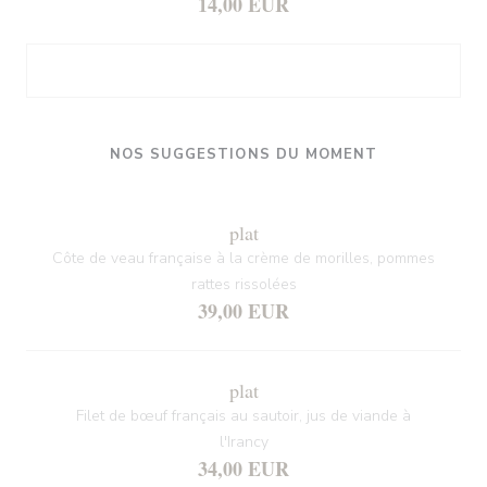
14,00 EUR
NOS SUGGESTIONS DU MOMENT
plat
Côte de veau française à la crème de morilles, pommes
rattes rissolées
39,00 EUR
plat
Filet de bœuf français au sautoir, jus de viande à
l'Irancy
34,00 EUR