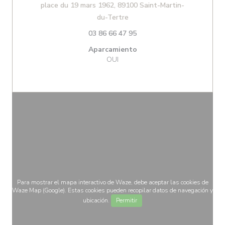
place du 19 mars 1962, 89100 Saint-Martin-
((abre en una nueva ventana)
du-Tertre
03 86 66 47 95
Aparcamiento
OUI
Para mostrar el mapa interactivo de Waze, debe aceptar las cookies de
Waze Map (Google). Estas cookies pueden recopilar datos de navegación y
ubicación.
Permitir