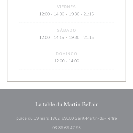
VIERNES
12:00 - 14:00
19:30 - 21:15
•
SÁBADO
12:00 - 14:15
19:30 - 21:15
•
DOMINGO
12:00 - 14:00
La table du Martin Bel'air
((abre e
place du 19 mars 1962, 89100 Saint-Martin-du-Tertre
03 86 66 47 95