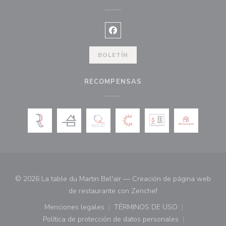
Facebook ((abre en una nueva ve
BOLETÍN
RECOMPENSAS
© 2026 La table du Martin Bel'air — Creación de página web
((abre en una nueva 
de restaurante con
Zenchef
Menciones legales
TÉRMINOS DE USO
((abre en una nueva ventana))
((abre en una nueva ven
Política de protección de datos personales
((abre en una nueva ventana))