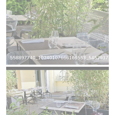
558897740_10240107666169553_5452937297