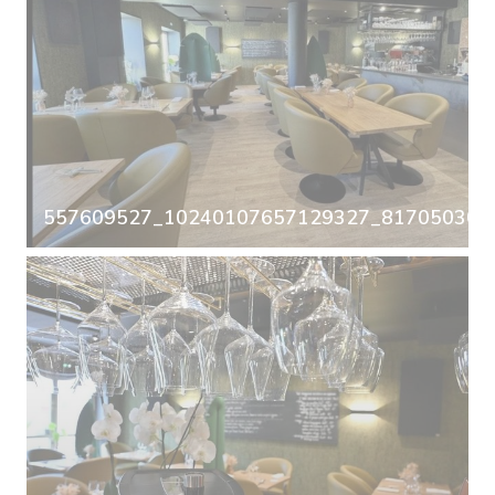
557609527_10240107657129327_8170503063