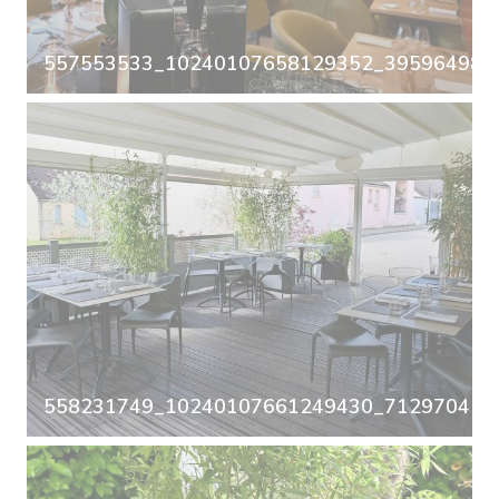
557553533_10240107658129352_3959649863
558231749_10240107661249430_7129704587