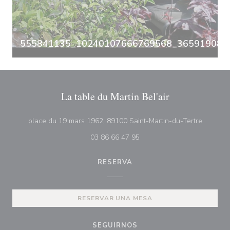
555841135_10240107666769568_3659190835
La table du Martin Bel'air
((abre e
place du 19 mars 1962, 89100 Saint-Martin-du-Tertre
03 86 66 47 95
RESERVA
RESERVAR UNA MESA
SEGUIRNOS