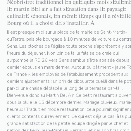
Néobristrot traditionnel En quElquEs mois sEulEm
lE martin BEl air a fait sEnsation dans lE paysagE
culinairE sénonais, En mêmE tEmps qu’il a révEillé
Bourg où il a choisi dE s’installEr. À
Il est presque midi sur la place de la mairie de Saint-Martin-
duTertre, paisible bourgade à 10 minutes de voiture du centr
Sens. Les cloches de l’église toute proche s’apprêtent à y so
l’heure du déjeuner. Non loin de là, la falaise de craie qui
surplombe la RD 26 vers Sens semble s’être apaisée depuis
dernier éboulis en mars dernier. Autour du bâtiment « jaune T
de France », les employés de l’établissement procèdent aux
derniers ajustements : un brin de ciboulette cueilli dans le po
par-ci, une chaise déplacée le long de la terrasse par-là…
Bienvenue donc au Martin Bel Air. Ce petit restaurant a ouver
sous la pluie le 15 décembre dernier. Mariage pluvieux, mari
heureux ! Traduit en mode restauration, cela pourrait signifier
clients contents qui reviennent. Ce qui est déjà le cas, à la pl
grande satisfaction de la petite équipe dirigée par le chef et
patron des lieux, Jean-Raphaël Persano, et par son bras droit