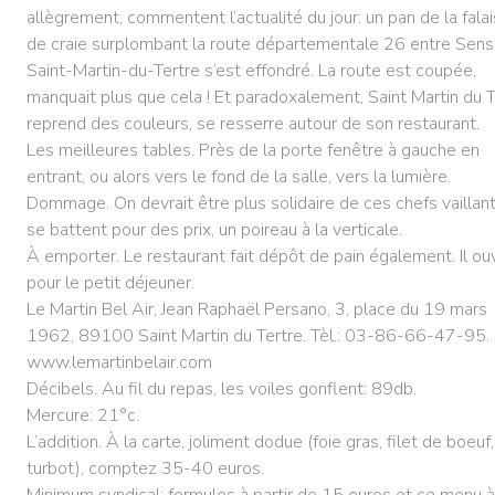
allègrement, commentent l’actualité du jour: un pan de la fala
de craie surplombant la route départementale 26 entre Sens
Saint-Martin-du-Tertre s’est effondré. La route est coupée,
manquait plus que cela ! Et paradoxalement, Saint Martin du T
reprend des couleurs, se resserre autour de son restaurant.
Les meilleures tables. Près de la porte fenêtre à gauche en
entrant, ou alors vers le fond de la salle, vers la lumière.
Dommage. On devrait être plus solidaire de ces chefs vaillant
se battent pour des prix, un poireau à la verticale.
À emporter. Le restaurant fait dépôt de pain également. Il ou
pour le petit déjeuner.
Le Martin Bel Air, Jean Raphaël Persano, 3, place du 19 mars
1962, 89100 Saint Martin du Tertre. Tèl.: 03-86-66-47-95.
www.lemartinbelair.com
Décibels. Au fil du repas, les voiles gonflent: 89db.
Mercure: 21°c.
L’addition. À la carte, joliment dodue (foie gras, filet de boeuf,
turbot), comptez 35-40 euros.
Minimum syndical: formules à partir de 15 euros et ce menu 