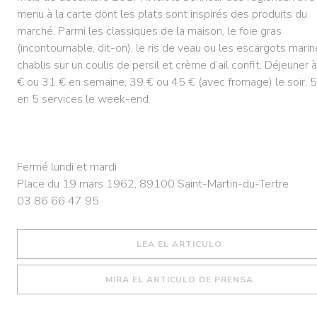
menu à la carte dont les plats sont inspirés des produits du
marché. Parmi les classiques de la maison, le foie gras
(incontournable, dit-on), le ris de veau ou les escargots mari
chablis sur un coulis de persil et crème d’ail confit. Déjeuner 
€ ou 31 € en semaine, 39 € ou 45 € (avec fromage) le soir, 
en 5 services le week-end.
Fermé lundi et mardi
Place du 19 mars 1962, 89100 Saint-Martin-du-Tertre
03 86 66 47 95
((ABRE EN UNA NU
LEA EL ARTICULO
((ABRE EN U
MIRA EL ARTICULO DE PRENSA