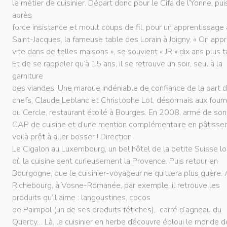
le métier de cuisinier. Départ donc pour le Cifa de l’Yonne, pui
après
force insistance et moult coups de fil, pour un apprentissage
Saint-Jacques, la fameuse table des Lorain à Joigny. « On app
vite dans de telles maisons », se souvient « JR » dix ans plus t
Et de se rappeler qu’à 15 ans, il se retrouve un soir, seul à la
garniture
des viandes. Une marque indéniable de confiance de la part 
chefs, Claude Leblanc et Christophe Lot, désormais aux four
du Cercle, restaurant étoilé à Bourges. En 2008, armé de son
CAP de cuisine et d’une mention complémentaire en pâtisseri
voilà prêt à aller bosser ! Direction
Le Cigalon au Luxembourg, un bel hôtel de la petite Suisse l
où la cuisine sent curieusement la Provence. Puis retour en
Bourgogne, que le cuisinier-voyageur ne quittera plus guère.
Richebourg, à Vosne-Romanée, par exemple, il retrouve les
produits qu’il aime : langoustines, cocos
de Paimpol (un de ses produits fétiches), carré d’agneau du
Quercy… Là, le cuisinier en herbe découvre ébloui le monde d