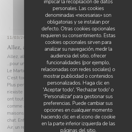
implicar la recopilación de datos
personales. Las cookies
denominadas «necesarias» son
obligatorias y se instalan por
defecto. Otras cookies opcionales
requieren su consentimiento. Estas
11/03/2019
cookies opcionales sirven para
Allez, allons à Saint Martin du Tertre
analizar su navegación, medir la
audiencia del sitio, ofrecer
Allez, allons à Saint Martin du Tertre
funcionalidades (por ejemplo,
...pour un simple déjeuner
relacionadas con redes sociales) o
Le Martin Bel Air, ultime trait d’union
mostrar publicidad o contenidos
C’est tout de même bizarre de traverser les villages de Franc
personalizados. Haga clic en
Plus personne. Cette vie que l’on célébrait, la vie de village-
'Aceptar todo', 'Rechazar todo' o
n’existe plus. Tout est fermé, à vendre. Les centres commerc
'Personalizar' para gestionar sus
ont tout boulotté. Près de Sens, dans l’Yonne (2346 habitants
preferencias. Puede cambiar sus
comme ailleurs, Saint Martin du Tertre semble déserté. Des
opciones en cualquier momento
maisons, des rues, des parkings; du vide, de l’absence. Pas un
haciendo clic en el icono de cookie
chat. Enfin presque. Dernier lien social, voici la table du Marti
en la parte inferior izquierda de las
Air, un restaurant repris en décembre dernier par Jean-Rapha
páginas del sitio.