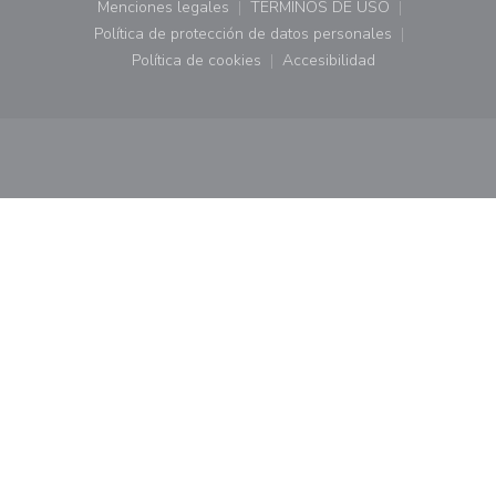
Menciones legales
TÉRMINOS DE USO
((abre en una nueva ventana))
((abre en una nueva ven
Política de protección de datos personales
((abre en una nueva ventana))
Política de cookies
Accesibilidad
((abre en una nueva ventana))
((abre en una nueva ven