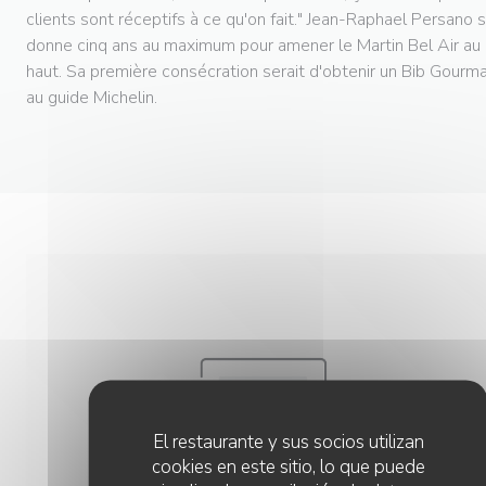
clients sont réceptifs à ce qu'on fait." Jean-Raphael Persano 
donne cinq ans au maximum pour amener le Martin Bel Air au 
haut. Sa première consécration serait d'obtenir un Bib Gourm
au guide Michelin.
El restaurante y sus socios utilizan
cookies en este sitio, lo que puede