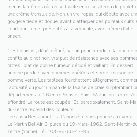
menus fantômes où l’on se faufile entre un aileron de poulet 
une crème translucide. Non, un vrai repas, qui débute avec un
gougère tiède et dodue, avant d’attaquer des poireaux cuits 
court bouillon et présentés à la verticale, avec crème d’ail et
onsen.
C’est plaisant, délié, déluré, parfait pour introduire la joue de
confite au pinot noir, vrai plat de résistance avec ses pomme
rattes ; plat de bonne humeur, décidé et vaillant. En dessert,
brioche perdue avec pommes poêlées et sorbet maison de
pomme verte. Les tablées fourchettent allègrement, comme
l’actualité du jour : un pan de la falaise de craie surplombant l
départementale 26 entre Sens et Saint-Martin-du-Tertre s’e
effondré. La route est coupée ! Et, paradoxalement, Saint-Mar
du-Tertre reprend des couleurs.
Lire aussi Restaurant : La Canonnière sans poudre aux yeux
Le Martin Bel Air, 3, place du 19-Mars-1962, Saint-Martin-d
Tertre (Yonne). Tél. : 03-86-66-47-95.