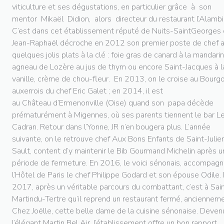
viticulture et ses dégustations, en particulier grâce à son
mentor Mikaël Didion, alors directeur du restaurant l’Alambi
C’est dans cet établissement réputé de Nuits-SaintGeorges
Jean-Raphaël décroche en 2012 son premier poste de chef 
quelques jolis plats à la clé : foie gras de canard à la mandarin
agneau de Lozère au jus de thym ou encore Saint-Jacques à l
vanille, crème de chou-fleur. En 2013, on le croise au Bourg
auxerrois du chef Eric Galet ; en 2014, il est
au Château d’Ermenonville (Oise) quand son papa décède
prématurément à Migennes, où ses parents tiennent le bar L
Cadran. Retour dans l’Yonne, JR n’en bougera plus. L’année
suivante, on le retrouve chef Aux Bons Enfants de Saint-Julie
Sault, content d’y maintenir le Bib Gourmand Michelin après 
période de fermeture. En 2016, le voici sénonais, accompagn
l’Hôtel de Paris le chef Philippe Godard et son épouse Odile.
2017, après un véritable parcours du combattant, c’est à Sai
Martindu-Tertre qu’il reprend un restaurant fermé, anciennem
Chez Joëlle, cette belle dame de la cuisine sénonaise. Deven
l’élégant Martin Bel Air, l’établissement offre un bon rapport