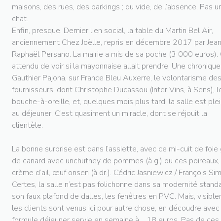
maisons, des rues, des parkings ; du vide, de l’absence. Pas u
chat.
Enfin, presque. Dernier lien social, la table du Martin Bel Air,
anciennement Chez Joëlle, repris en décembre 2017 par Jea
Raphaël Persano. La mairie a mis de sa poche (3 000 euros).
attendu de voir si la mayonnaise allait prendre. Une chroniqu
Gauthier Pajona, sur France Bleu Auxerre, le volontarisme de
fournisseurs, dont Christophe Ducassou (Inter Vins, à Sens), l
bouche-à-oreille, et, quelques mois plus tard, la salle est ple
au déjeuner. C’est quasiment un miracle, dont se réjouit la
clientèle.
La bonne surprise est dans l’assiette, avec ce mi-cuit de foie
de canard avec unchutney de pommes (à g.) ou ces poireaux,
crème d’ail, œuf onsen (à dr.). Cédric Jasniewicz / François Si
Certes, la salle n’est pas folichonne dans sa modernité standa
son faux plafond de dalles, les fenêtres en PVC. Mais, visibl
les clients sont venus ici pour autre chose, en découdre avec 
formule déjeuner servie en semaine à… 18 euros. Pas de ces