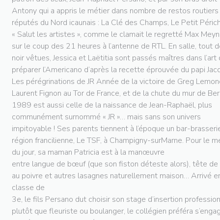
Antony qui a appris le métier dans nombre de restos routiers
réputés du Nord icaunais : La Clé des Champs, Le Petit Péric
« Salut les artistes », comme le clamait le regretté Max Meyn
sur le coup des 21 heures à l’antenne de RTL. En salle, tout 
noir vêtues, Jessica et Laëtitia sont passés maîtres dans l’art
préparer l’Americano d’après la recette éprouvée du papi Jac
Les pérégrinations de JR Année de la victoire de Greg Lemon
Laurent Fignon au Tor de France, et de la chute du mur de Berl
1989 est aussi celle de la naissance de Jean-Raphaël, plus
communément surnommé « JR »… mais sans son univers
impitoyable ! Ses parents tiennent à l’époque un bar-brasseri
région francilienne, Le TSF, à Champigny-surMarne. Pour le m
du jour, sa maman Patricia est à la manœuvre
entre langue de bœuf (que son fiston déteste alors), tête de
au poivre et autres lasagnes naturellement maison… Arrivé e
classe de
3e, le fils Persano dut choisir son stage d’insertion profession
plutôt que fleuriste ou boulanger, le collégien préféra s’eng