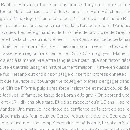
-Raphaël Persano, et par son bras droit Antony qui a appris le m
tés du Nord icaunais : La Clé des Champs, Le Petit Périchois… « S
egretté Max Meynier sur le coup des 21 heures à l’antenne de RTL.
ica et Laëtitia sont passés maîtres dans l’art de préparer l’Ameri
 Jacques. Les pérégrinations de JR Année de la victoire de Greg 
ce, et de la chute du mur de Berlin, 1989 est aussi celle de la n
unément surnommé « JR »… mais sans son univers impitoyable ! S
brasserie en région francilienne, Le TSF, à Champigny-surMarne. 
icia est à la manœuvre entre langue de bœuf (que son fiston déte
oivre et autres lasagnes naturellement maison… Arrivé en classe
le fils Persano dut choisir son stage d’insertion professionnelle :
ôt que fleuriste ou boulanger, le collégien préféra s’engager dans
 le Cifa de l’Yonne, puis après force insistance et moult coups de
t-Jacques, la fameuse table des Lorain à Joigny. « On apprend vite
ient « JR » dix ans plus tard. Et de se rappeler qu’à 15 ans, il se re
viandes. Une marque indéniable de confiance de la part de ses c
 désormais aux fourneaux du Cercle, restaurant étoilé à Bourge
ine et d’une mention complémentaire en pâtisserie, le voilà prêt à 