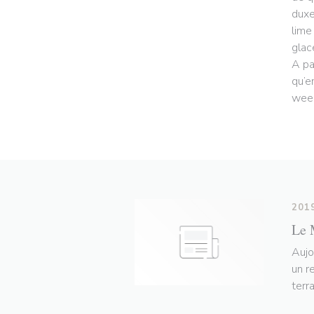
duxe
lime
glac
A pa
qu’e
week
201
Le 
Aujo
un r
terr