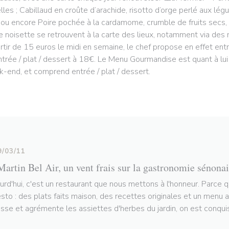
lles ; Cabillaud en croûte d’arachide, risotto d’orge perlé aux légu
 ou encore Poire pochée à la cardamome, crumble de fruits secs,
e noisette se retrouvent à la carte des lieux, notamment via des
rtir de 15 euros le midi en semaine, le chef propose en effet entrée
ntrée / plat / dessert à 18€. Le Menu Gourmandise est quant à lui 
-end, et comprend entrée / plat / dessert.
9/03/11
Martin Bel Air, un vent frais sur la gastronomie sénona
urd'hui, c'est un restaurant que nous mettons à l'honneur. Parce q
esto : des plats faits maison, des recettes originales et un menu 
asse et agrémente les assiettes d'herbes du jardin, on est conquis