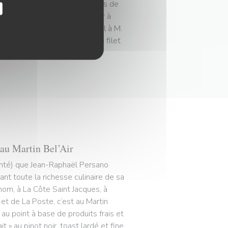
produits, mais aussi des envies de
de a commencé par un boulgour à
tradition lyonnaise et clin d’œil à M.
x était ensuite offert entre un filet
 au Martin Bel’Air
omté) que Jean-Raphaël Persano
ant toute la richesse culinaire de sa
nom, à La Côte Saint Jacques, à
 et de La Poste, c’est au Martin
u point à base de produits frais et
 » au pinot noir, toast lardé et fine