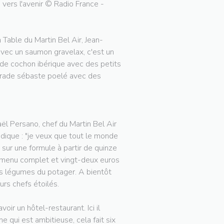
vers l'avenir © Radio France -
a Table du Martin Bel Air, Jean-
 avec un saumon gravelax, c'est un
 de cochon ibérique avec des petits
dorade sébaste poelé avec des
ël Persano, chef du Martin Bel Air
dique : "je veux que tout le monde
 sur une formule à partir de quinze
e menu complet et vingt-deux euros
es légumes du potager. A bientôt
urs chefs étoilés.
ir un hôtel-restaurant. Ici il
e qui est ambitieuse, cela fait six