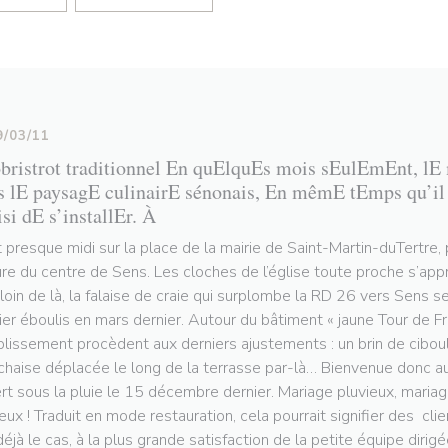
9/03/11
bristrot traditionnel En quElquEs mois sEulEmEnt, lE m
s lE paysagE culinairE sénonais, En mêmE tEmps qu’il a
si dE s’installEr. À
st presque midi sur la place de la mairie de Saint-Martin-duTertre
ure du centre de Sens. Les cloches de l’église toute proche s’appr
loin de là, la falaise de craie qui surplombe la RD 26 vers Sens 
ier éboulis en mars dernier. Autour du bâtiment « jaune Tour de F
ablissement procèdent aux derniers ajustements : un brin de ciboule
chaise déplacée le long de la terrasse par-là… Bienvenue donc au 
rt sous la pluie le 15 décembre dernier. Mariage pluvieux, maria
eux ! Traduit en mode restauration, cela pourrait signifier des cli
déjà le cas, à la plus grande satisfaction de la petite équipe dirigé