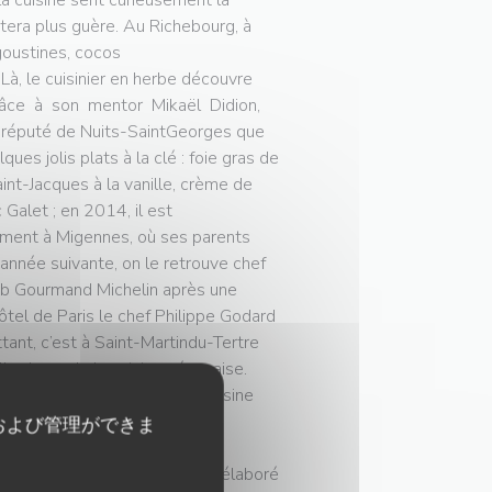
la cuisine sent curieusement la
tera plus guère. Au Richebourg, à
goustines, cocos
Là, le cuisinier en herbe découvre
r grâce à son mentor Mikaël Didion,
nt réputé de Nuits-SaintGeorges que
s jolis plats à la clé : foie gras de
int-Jacques à la vanille, crème de
Galet ; en 2014, il est
ment à Migennes, où ses parents
’année suivante, on le retrouve chef
Bib Gourmand Michelin après une
ôtel de Paris le chef Philippe Godard
ant, c’est à Saint-Martindu-Tertre
lle dame de la cuisine sénonaise.
alité-prix pour de la vraie cuisine
inés sur place
および管理ができま
aque jour, une impeccable
r à 18 euros, et un dîner plus élaboré