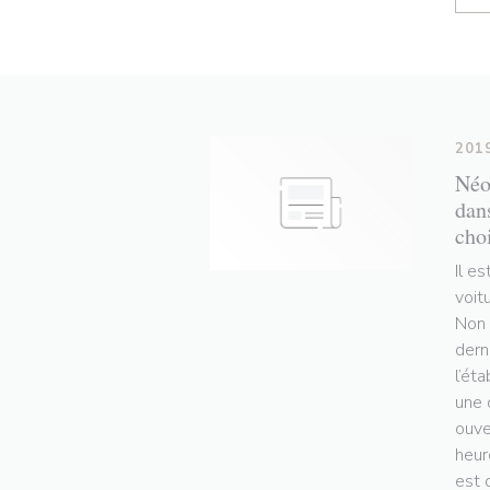
201
Néo
dan
choi
Il e
voit
Non 
dern
l’ét
une 
ouve
heur
est 