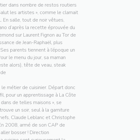
étier dans nombre de restos routiers
alut les artistes », comme le clamait
 En salle, tout de noir vêtues,
cano d’après la recette éprouvée du
Lemond sur Laurent Fignon au Tor de
aissance de Jean-Raphaël, plus
es parents tiennent à l’époque un
Pour le menu du jour, sa maman
ste alors), tête de veau, steak
 de
 le métier de cuisinier. Départ donc
 fil, pour un apprentissage à La Côte
 dans de telles maisons », se
trouve un soir, seul à la garniture
hefs, Claude Leblanc et Christophe
s. En 2008, armé de son CAP de
aller bosser ! Direction