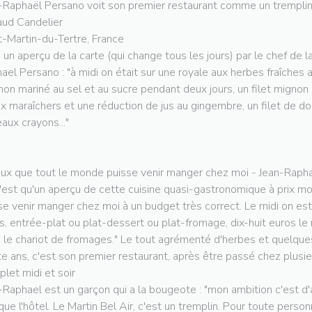
-Raphaël Persano voit son premier restaurant comme un tremplin 
ud Candelier
t-Martin-du-Tertre, France
i un aperçu de la carte (qui change tous les jours) par le chef de l
ael Persano : "à midi on était sur une royale aux herbes fraîches
on mariné au sel et au sucre pendant deux jours, un filet mignon
x maraîchers et une réduction de jus au gingembre, un filet de 
eaux crayons..."
eux que tout le monde puisse venir manger chez moi - Jean-Rapha
'est qu'un aperçu de cette cuisine quasi-gastronomique à prix mo
se venir manger chez moi à un budget très correct. Le midi on est
s, entrée-plat ou plat-dessert ou plat-fromage, dix-huit euros l
 le chariot de fromages." Le tout agrémenté d'herbes et quelqu
te ans, c'est son premier restaurant, après être passé chez plusie
let midi et soir
-Raphael est un garçon qui a la bougeote : "mon ambition c'est d'avo
ue l'hôtel. Le Martin Bel Air, c'est un tremplin. Pour toute personn