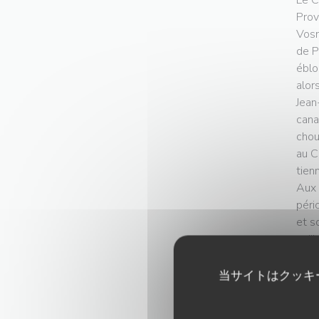
Le C
Prov
Vosn
de P
éblo
alor
Jean
cana
chou
au C
tien
Aux 
péri
et s
qu’i
Deve
mais
当サイトはクッキ
(mêm
call