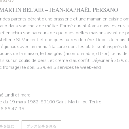
4/01/17
 MARTIN BEL’AIR – JEAN-RAPHAËL PERSANO
r des parents gérant d’une brasserie et une maman en cuisine on
ano dans son choix de métier. Formé durant 4 ans dans les cuisin
hef enrichira son parcours de quelques belles maisons avant de p
stellerie St V incent et quelques autres derrière. Depuis le mois 
régionaux avec un menu à la carte dont les plats sont inspirés de
siques de la maison, le foie gras (incontournable, dit-on), le ris 
lis sur un coulis de persil et crème d’ail confit. Déjeuner à 25 €
c fromage) le soir, 55 € en 5 services le week-end.
é lundi et mardi
e du 19 mars 1962, 89100 Saint-Martin-du-Tertre
86 66 47 95
((新しいウィンドウで開きます))
((新しいウィンドウで開きます))
事を読む
プレス記事を見る