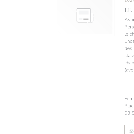
202
LE
Avoi
Pers
le c
L’ho
des 
clas
chab
(ave
Ferm
Plac
03 
記