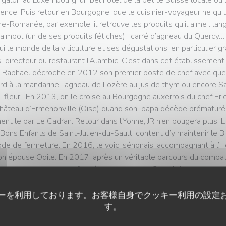
igalon au Luxembourg, un bel hôtel de la petite Suisse locale où 
ence. Puis retour en Bourgogne, que le cuisinier-voyageur ne quit
e-Romanée, par exemple, il retrouve les produits qu’il aime : lan
aimpol (un de ses produits fétiches), carré d’agneau du Quercy… 
ui le monde de la viticulture et ses dégustations, en particulie
s directeur du restaurant l’Alambic. C’est dans cet établisseme
-Raphaël décroche en 2012 son premier poste de chef avec quelque
rd à la mandarine , agneau de Lozère au jus de thym ou encore Sa
-fleur. En 2013, on le croise au Bourgogne auxerrois du chef Eric 
hâteau d’Ermenonville (Oise) quand son papa décède prématuré
nent le bar Le Cadran. Retour dans l’Yonne, JR n’en bougera plus. L
Bons Enfants de Saint-Julien-du-Sault, content d’y maintenir le 
ode de fermeture. En 2016, le voici sénonais, accompagnant à l’H
on épouse Odile. En 2017, après un véritable parcours du combatt
l reprend un restaurant fermé, anciennement Chez Joëlle, cette be
nu l’élégant Martin Bel Air, l’établissement offre un bon rapport qu
on : peu de choix, mais des produits de saison intégralement cuis
ーを利用しております。お客様自身でクッキー利用の設定
e les glaces). Le succès est immédiat. Bib gourmand en vue Ch
す。
igraphie s’affiche au tableau noir pour présenter un menu-déjeune