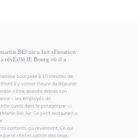
artin BEl air a fait sEnsation
 révEillé lE Bourg où il a
, paisible bourgade à 10 minutes de
êtent à y sonner l’heure du déjeuner.
semble s’être apaisée depuis son
rance », les employés de
tte cueilli dans le potager par-ci,
Martin Bel Air. Ce petit restaurant a
ge
ents contents qui reviennent. Ce qui
e par le chef et patron des lieux,