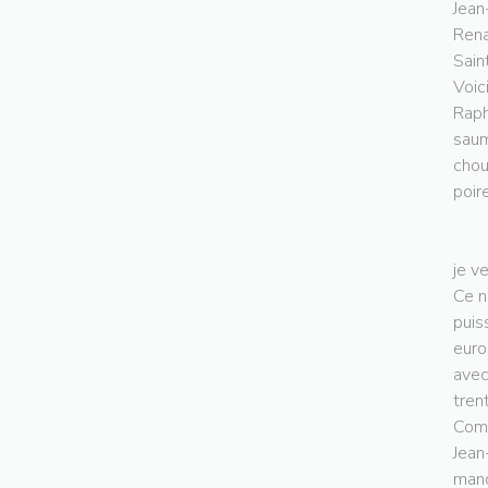
Jean
Rena
Sain
Voic
Raph
saum
chou
poir
je v
Ce n
puis
euro
avec
tren
Comp
Jean
manq