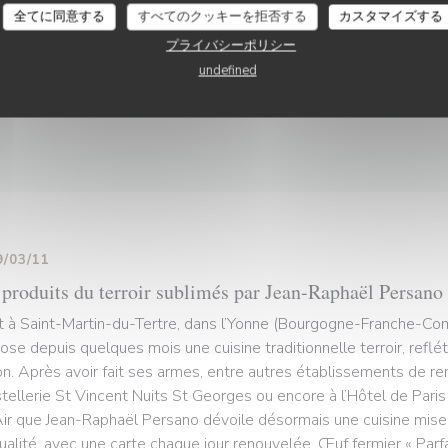
 euros le soir. La carte change quotidiennement selon l’offre des 
全てに同意する
すべてのクッキーを拒否する
カスタマイズする
 JR et d’Antony. Ainsi, le jour où nous sommes passés, la régala
プライバシーポリシー
le d’ail, petits condiments et volaille au miel caramélisé, ou bien – 
undefined
 – un saint-marcelin croustillant et son mesclun maraîcher. Le choi
ruite snacké à la croustillance légère,
9/03/11
 produits du terroir sublimés par Jean-Raphaël Persano
t à Saint-Martin-du-Tertre, dans l’Yonne (Bourgogne-Franche-C
ose depuis quelques mois une cuisine traditionnelle terroir, reflét
on. Après avoir fait ses armes, entre autres établissements de re
stellerie St Vincent Nuits St Georges ou encore à l’Hôtel de Paris
Air que Jean-Raphaël Persano dévoile désormais une cuisine mise a
ualité, avec une carte chaque jour renouvelée. Œuf fermier « Parfait