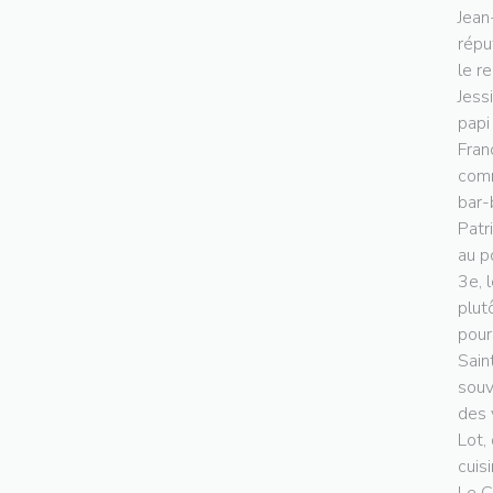
Jean
répu
le r
Jess
papi
Fran
comm
bar-
Patr
au p
3e, 
plut
pour
Sain
souv
des 
Lot,
cuis