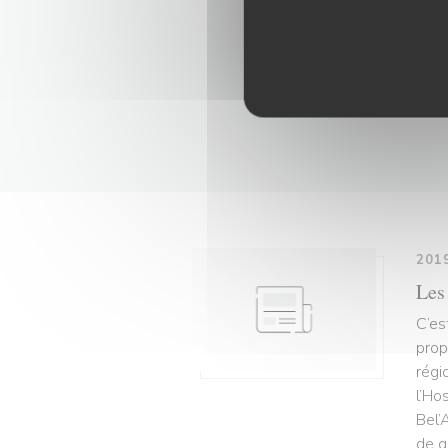
à 27
chef
l’hui
Paul
de t
201
Les
C’es
prop
régi
l’Ho
Bel’
de q