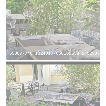
558897740_10240107666169553_5452937297