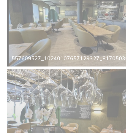
557609527_10240107657129327_8170503063