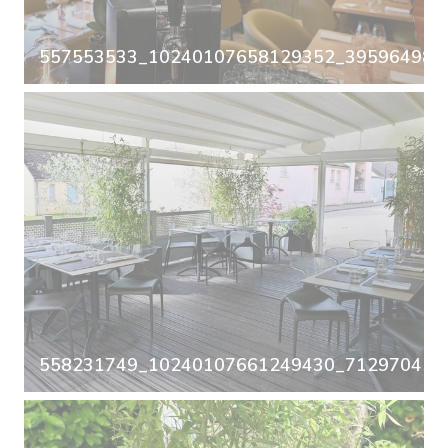
557553533_10240107658129352_3959649863
558231749_10240107661249430_7129704587