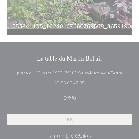
555841135_10240107666769568_3659190835
La table du Martin Bel'air
((新し
place du 19 mars 1962, 89100 Saint-Martin-du-Tertre
03 86 66 47 95
ご予約
予約
フォローしてください