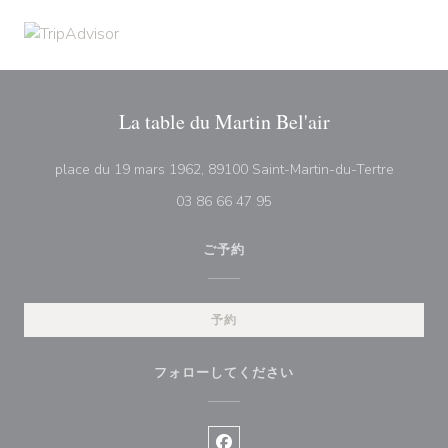
La table du Martin Bel'air
((新し
place du 19 mars 1962, 89100 Saint-Martin-du-Tertre
03 86 66 47 95
ご予約
予約
フォローしてください