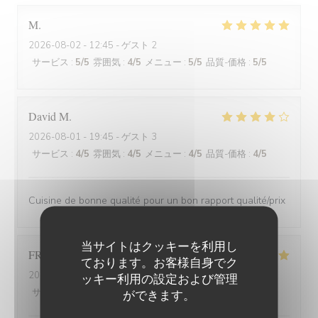
M
2026-08-02
- 12:45 - ゲスト 2
サービス
:
5
/5
雰囲気
:
4
/5
メニュー
:
5
/5
品質-価格
:
5
/5
David
M
2026-08-01
- 19:45 - ゲスト 3
サービス
:
4
/5
雰囲気
:
4
/5
メニュー
:
4
/5
品質-価格
:
4
/5
Cuisine de bonne qualité pour un bon rapport qualité/prix
当サイトはクッキーを利用し
FRANCOIS
P
ております。お客様自身でク
2026-07-31
- 19:30 - ゲスト 2
ッキー利用の設定および管理
サービス
:
5
/5
雰囲気
:
5
/5
メニュー
:
5
/5
品質-価格
:
5
/5
ができます。