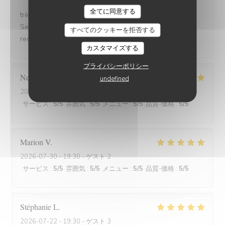
全てに同意する
très bonne soirée et très bon dîner, comme d'habitude.
Serveuse et serveur très professionnels. Nous
すべてのクッキーを拒否する
recommandons, jamais déçu.
カスタマイズする
プライバシーポリシー
Nelly
C
undefined
2026-07-31
- 20:00 - ゲスト 2
サービス
:
5
/5
雰囲気
:
5
/5
メニュー
:
5
/5
品質-価格
:
5
/5
Marion
V
2026-07-30
- 19:30 - ゲスト 2
サービス
:
5
/5
雰囲気
:
5
/5
メニュー
:
5
/5
品質-価格
:
5
/5
Stéphanie
L
2026-07-22
- 19:30 - ゲスト 3