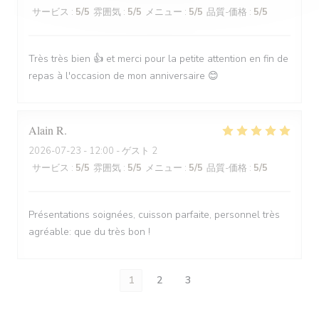
サービス
:
5
/5
雰囲気
:
5
/5
メニュー
:
5
/5
品質-価格
:
5
/5
Très très bien 👍 et merci pour la petite attention en fin de
repas à l'occasion de mon anniversaire 😊
Alain
R
2026-07-23
- 12:00 - ゲスト 2
サービス
:
5
/5
雰囲気
:
5
/5
メニュー
:
5
/5
品質-価格
:
5
/5
Présentations soignées, cuisson parfaite, personnel très
agréable: que du très bon !
1
2
3