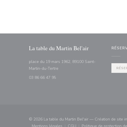
La table du Martin Bel'air
RÉSER
place du 19 mars 1962, 89100 Saint-
((ouvre une nouvelle fenêtre))
Martin-du-Tertre
RÉSE
03 86 66 47 95
© 2026 La table du Martin Bel'air — Création de site i
Mentions légales
CGU
Politique de protection 