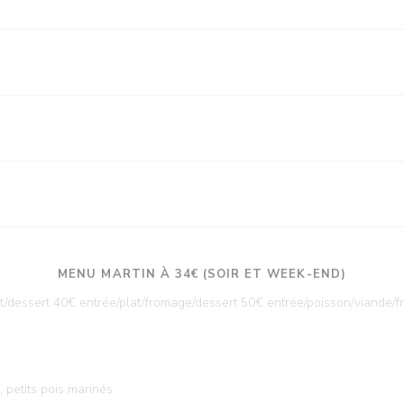
MENU MARTIN À 34€ (SOIR ET WEEK-END)
t/dessert 40€ entrée/plat/fromage/dessert 50€ entrée/poisson/viande/
 petits pois marinés