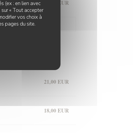
12,00 EUR
s (ex : en lien avec
z sur « Tout accepter
modifier vos choix à
es pages du site.
fromage/dessert
21,00 EUR
18,00 EUR