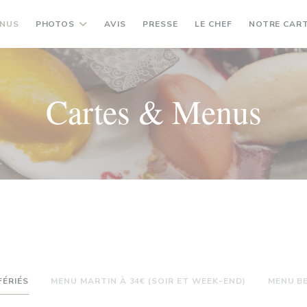
ENUS
PHOTOS
AVIS
PRESSE
LE CHEF
NOTRE CART
Cartes & Menus
FÉRIÉS
MENU MARTIN À 34€ (SOIR ET WEEK-END)
MENU BE