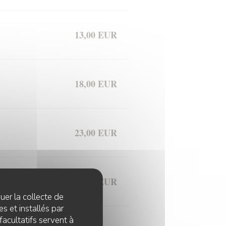
13,00 EUR
18,00 EUR
23,00 EUR
12,00 EUR
quer la collecte de
s et installés par
facultatifs servent à