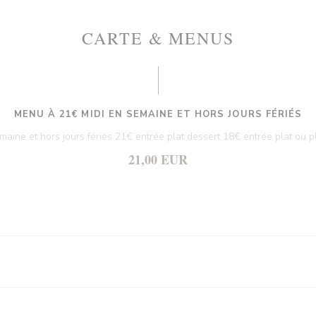
CARTE & MENUS
MENU À 21€ MIDI EN SEMAINE ET HORS JOURS FÉRIÉS
maine et hors jours fériés 21€ entrée plat dessert 18€ entrée plat ou p
21,00 EUR