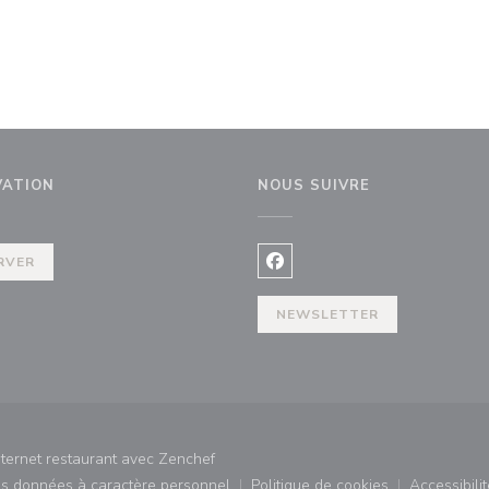
VATION
NOUS SUIVRE
RVER
Facebook ((ouvre une nouvel
NEWSLETTER
((ouvre une nouvelle fenêtre))
nternet restaurant avec
Zenchef
des données à caractère personnel
Politique de cookies
Accessibilit