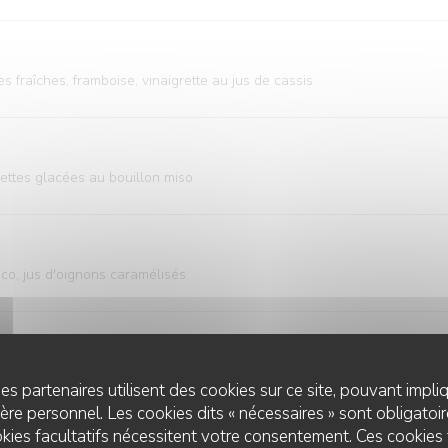
 fraîches, framboise, vinaigrette au jus de cassis
gettes glacées au bouillon miso
co, jus d'oignons caramélisés
is poché, sur une tuile aux amandes façon melba, sorbet abricot
es partenaires utilisent des cookies sur ce site, pouvant impli
re personnel. Les cookies dits « nécessaires » sont obligatoire
kies facultatifs nécessitent votre consentement. Ces cookies 