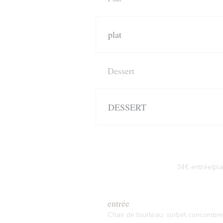
plat
Dessert
DESSERT
34€ entrée/pla
entrée
Chair de tourteau, sorbet concombre,