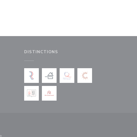
DISTINCTIONS
le fenêtre))
e