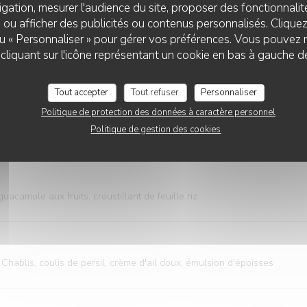
gation, mesurer l'audience du site, proposer des fonctionnalité
ille et pointe de caramel, glace vanille
 ou afficher des publicités ou contenus personnalisés. Clique
 ou « Personnaliser » pour gérer vos préférences. Vous pouvez 
liquant sur l'icône représentant un cookie en bas à gauche d
Tout accepter
Tout refuser
Personnaliser
MENU BEL'AIR 60€
Politique de protection des données à caractère personnel
Politique de gestion des cookies
t dessert 66€ entrée/plat/fromage/dessert 76€ entrée /poisson/viande/
camole aux fruits, croustillant de feuille riz
ablis, coulis de persil, crème d'ail doux, émulsion d'époisses