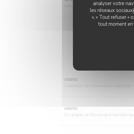
analyser votre navi
Millefeuille croustillant, crémeux van
les réseaux sociaux)
», « Tout refuser »
tout moment en c
60€ entrée pla
entrée
Carpaccio de homard aux agrumes, gua
entrée
Escargots de Bourgogne marinés au Ch