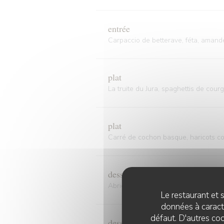
entrée
Carpaccio de betterave, féta, amandes
plat
La truite du Jura, spaghettis de cour
plat
Carré de cochon basque, haricots co
dessert
Abricot entier piqué à la vanille pu
Le restaurant et s
données à caractè
défaut. D'autres coo
dessert