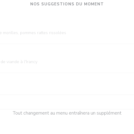
NOS SUGGESTIONS DU MOMENT
e morilles, pommes rattes rissolées
 de viande à l'Irancy
Tout changement au menu entraînera un supplément