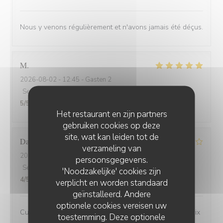
Nous y venons régulièrement et n'avons jamais été déçus.
M
2026-08-02
- 12:45 - Gasten 2
Service
:
5
/5
Atmosfeer
:
4
/5
Keuken
:
5
/5
Kwaliteit / Prijs
:
5
/5
Het restaurant en zijn partners
gebruiken cookies op deze
site, wat kan leiden tot de
David
M
verzameling van
2026-08-01
- 19:45 - Gasten 3
persoonsgegevens.
Service
:
4
/5
Atmosfeer
:
4
/5
Keuken
:
4
/5
Kwaliteit / Prijs
:
'Noodzakelijke' cookies zijn
4
/5
verplicht en worden standaard
geïnstalleerd. Andere
optionele cookies vereisen uw
Cuisine de bonne qualité pour un bon rapport qualité/prix
toestemming. Deze optionele