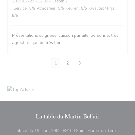
2026-07-23
- 12:00 - Gasten 2
Service
:
5
/5
Atmosfeer
:
5
/5
Keuken
:
5
/5
Kwaliteit / Prijs
:
5
/5
Présentations soignées, cuisson parfaite, personnel très
agréable: que du très bon !
1
2
3
La table du Martin Bel'air
((opent 
place du 19 mars 1962, 89100 Saint-Martin-du-Tertre