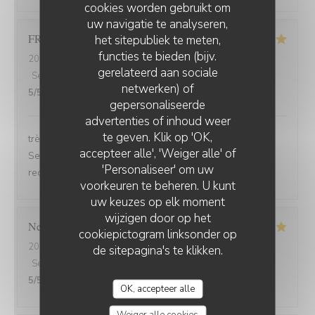
cookies worden gebruikt om
uw navigatie te analyseren,
FRANCOIS
P
het sitepubliek te meten,
functies te bieden (bijv.
2026-07-31
- 19:30 - Gasten 2
gerelateerd aan sociale
Service
:
5
/5
Atmosfeer
:
5
/5
Keuken
:
5
/5
Kwaliteit / Prijs
:
netwerken) of
5
/5
gepersonaliseerde
advertenties of inhoud weer
te geven. Klik op 'OK,
très bonne soirée et très bon dîner, comme d'habitude.
accepteer alle', 'Weiger alle' of
Serveuse et serveur très professionnels. Nous
'Personaliseer' om uw
recommandons, jamais déçu.
voorkeuren te beheren. U kunt
uw keuzes op elk moment
wijzigen door op het
Nelly
C
cookiepictogram linksonder op
2026-07-31
- 20:00 - Gasten 2
de sitepagina's te klikken.
Service
:
5
/5
Atmosfeer
:
5
/5
Keuken
:
5
/5
Kwaliteit / Prijs
:
5
/5
OK, accepteer alle
Weiger alle cookies