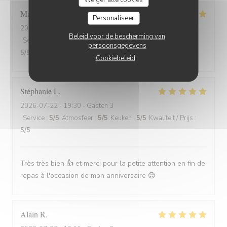
Marion
V
Personaliseer
2026-07-30
- 19:30 - Gasten 2
Beleid voor de bescherming van
Service
:
5
/5
Atmosfeer
:
5
/5
Keuken
:
5
/5
Kwaliteit / Prijs
:
persoonsgegevens
5
/5
Cookiebeleid
Stéphanie
L
2026-07-22
- 19:30 - Gasten 3
Service
:
5
/5
Atmosfeer
:
5
/5
Keuken
:
5
/5
Kwaliteit / Prijs
:
5
/5
Très très bien 👍 et merci pour la petite attention en fin de
repas à l'occasion de mon anniversaire 😊
Alain
R