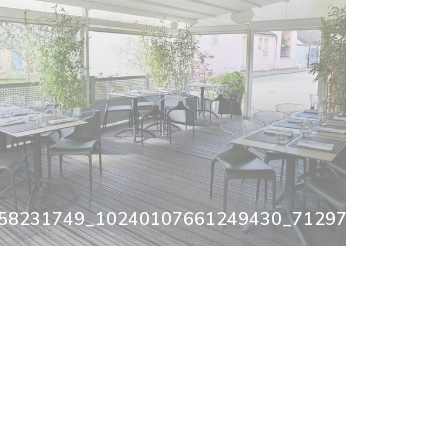
3914361326_n.jpg
58231749_10240107661249430_712970458782245