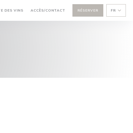
((OUVRE UNE NOUVELLE FENÊTRE))
E DES VINS
ACCÈS/CONTACT
RÉSERVER
FR