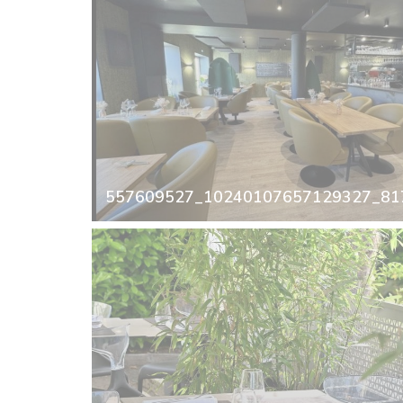
557609527_10240107657129327_817