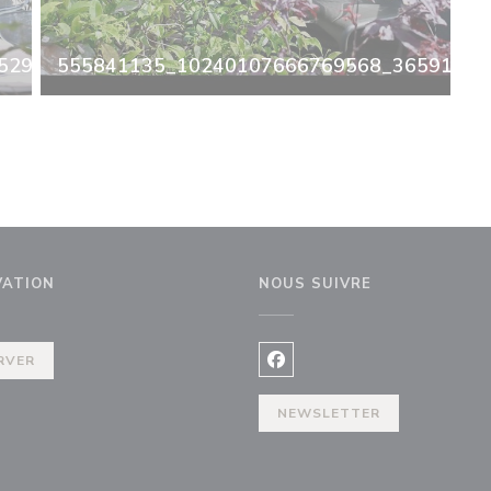
2937297321503601_n.jpg
555841135_10240107666769568_365919083
VATION
NOUS SUIVRE
RVER
Facebook ((ouvre une nouvel
NEWSLETTER