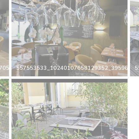
0503063989304183_n.jpg
557553533_10240107658129352_395964986
5