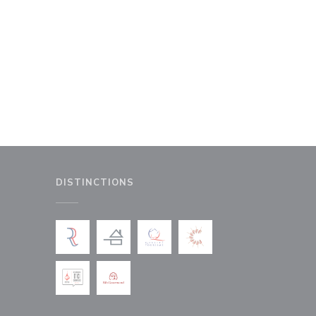
5592133075_n.jpg
DISTINCTIONS
le fenêtre))