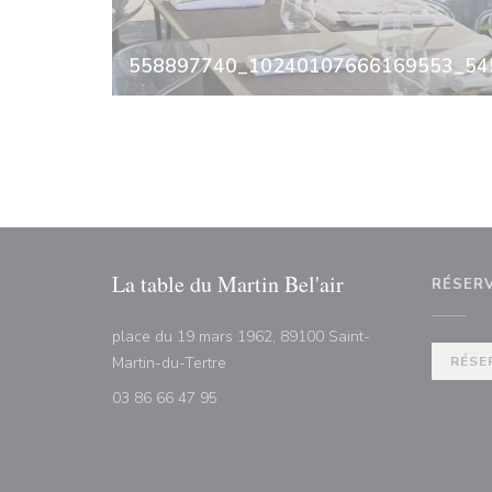
558897740_10240107666169553_545
La table du Martin Bel'air
RÉSER
place du 19 mars 1962, 89100 Saint-
((ouvre une nouvelle fenêtre))
Martin-du-Tertre
RÉSE
03 86 66 47 95