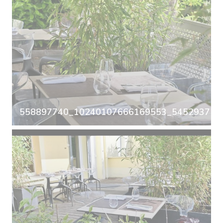
558897740_10240107666169553_5452937297