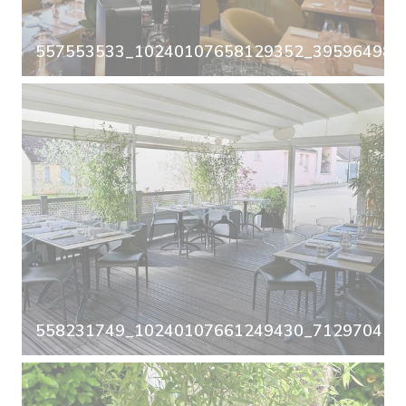
557553533_10240107658129352_3959649863
558231749_10240107661249430_7129704587