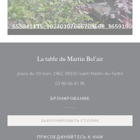
555841135_10240107666769568_3659190835
La table du Martin Bel'air
((открыв
place du 19 mars 1962, 89100 Saint-Martin-du-Tertre
03 86 66 47 95
БРОНИРОВАНИЕ
ЗАБРОНИРОВАТЬ СТОЛИК
ПРИСОЕДИНЯЙТЕСЬ К НАМ