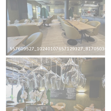
557609527_10240107657129327_8170503063