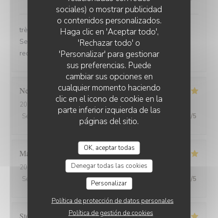
sociales) o mostrar publicidad
o contenidos personalizados.
très bonne soirée et très bon dîner, comme d'habitude.
Haga clic en 'Aceptar todo',
Serveuse et serveur très professionnels. Nous
'Rechazar todo' o
'Personalizar' para gestionar
recommandons, jamais déçu.
sus preferencias. Puede
cambiar sus opciones en
cualquier momento haciendo
Nelly
C
clic en el icono de cookie en la
2026-07-31
- 20:00 - Invitados 2
parte inferior izquierda de las
Servicio
:
5
/5
Ambiente
:
5
/5
Menú
:
5
/5
Calidad / Precio
:
5
/5
páginas del sitio.
OK, aceptar todas
Marion
V
Denegar todas las cookies
2026-07-30
- 19:30 - Invitados 2
Servicio
:
5
/5
Ambiente
:
5
/5
Menú
:
5
/5
Calidad / Precio
:
5
/5
Personalizar
Política de protección de datos personales
Política de gestión de cookies
Stéphanie
L