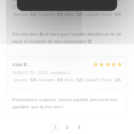
2026-07-22
- 19:30 - Invitados 3
Servicio
:
5
/5
Ambiente
:
5
/5
Menú
:
5
/5
Calidad / Precio
:
5
/5
Très très bien 👍 et merci pour la petite attention en fin de
repas à l'occasion de mon anniversaire 😊
Alain
R
2026-07-23
- 12:00 - Invitados 2
Servicio
:
5
/5
Ambiente
:
5
/5
Menú
:
5
/5
Calidad / Precio
:
5
/5
Présentations soignées, cuisson parfaite, personnel très
agréable: que du très bon !
1
2
3