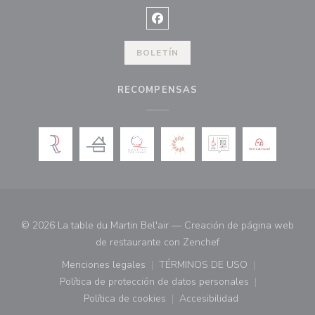
Facebook ((abre en una nueva ve
BOLETÍN
RECOMPENSAS
© 2026 La table du Martin Bel'air — Creación de página web
((abre en una nueva 
de restaurante con
Zenchef
Menciones legales
TÉRMINOS DE USO
((abre en una nueva ventana))
((abre en una nueva ven
Política de protección de datos personales
((abre en una nueva ventana))
Política de cookies
Accesibilidad
((abre en una nueva ventana))
((abre en una nueva ven