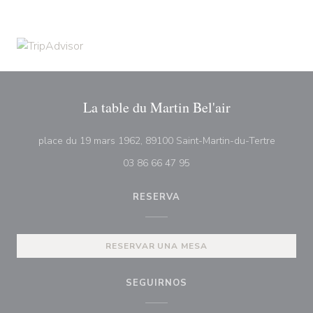
La table du Martin Bel'air
((abre e
place du 19 mars 1962, 89100 Saint-Martin-du-Tertre
03 86 66 47 95
RESERVA
RESERVAR UNA MESA
SEGUIRNOS