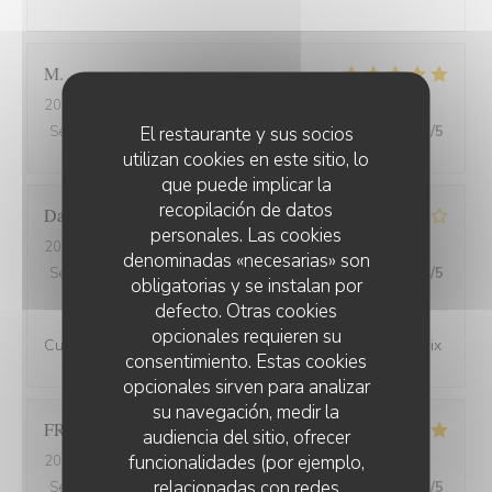
M
2026-08-02
- 12:45 - Invitados 2
El restaurante y sus socios
Servicio
:
5
/5
Ambiente
:
4
/5
Menú
:
5
/5
Calidad / Precio
:
5
/5
utilizan cookies en este sitio, lo
que puede implicar la
recopilación de datos
David
M
personales. Las cookies
2026-08-01
- 19:45 - Invitados 3
denominadas «necesarias» son
Servicio
:
4
/5
Ambiente
:
4
/5
Menú
:
4
/5
Calidad / Precio
:
4
/5
obligatorias y se instalan por
defecto. Otras cookies
opcionales requieren su
Cuisine de bonne qualité pour un bon rapport qualité/prix
consentimiento. Estas cookies
opcionales sirven para analizar
su navegación, medir la
FRANCOIS
P
audiencia del sitio, ofrecer
funcionalidades (por ejemplo,
2026-07-31
- 19:30 - Invitados 2
relacionadas con redes
Servicio
:
5
/5
Ambiente
:
5
/5
Menú
:
5
/5
Calidad / Precio
:
5
/5