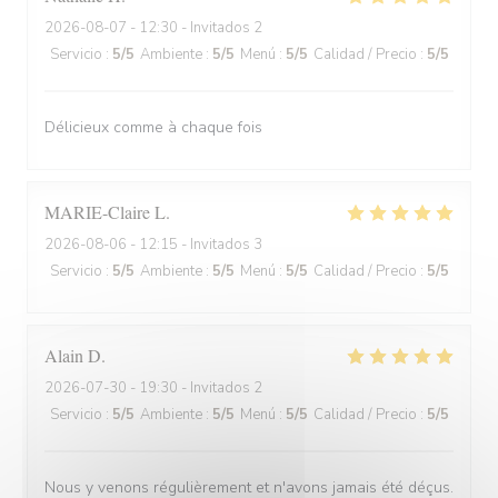
2026-08-07
- 12:30 - Invitados 2
Servicio
:
5
/5
Ambiente
:
5
/5
Menú
:
5
/5
Calidad / Precio
:
5
/5
Délicieux comme à chaque fois
MARIE-Claire
L
2026-08-06
- 12:15 - Invitados 3
Servicio
:
5
/5
Ambiente
:
5
/5
Menú
:
5
/5
Calidad / Precio
:
5
/5
Alain
D
2026-07-30
- 19:30 - Invitados 2
Servicio
:
5
/5
Ambiente
:
5
/5
Menú
:
5
/5
Calidad / Precio
:
5
/5
Nous y venons régulièrement et n'avons jamais été déçus.