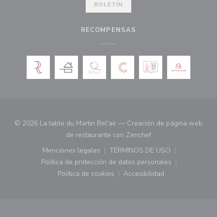
BOLETÍN
RECOMPENSAS
© 2026 La table du Martin Bel'air — Creación de página web
((abre en una nueva 
de restaurante con
Zenchef
Menciones legales
TÉRMINOS DE USO
((abre en una nueva ventana))
((abre en una nueva ven
Política de protección de datos personales
((abre en una nueva ventana))
Política de cookies
Accesibilidad
((abre en una nueva ventana))
((abre en una nueva ven