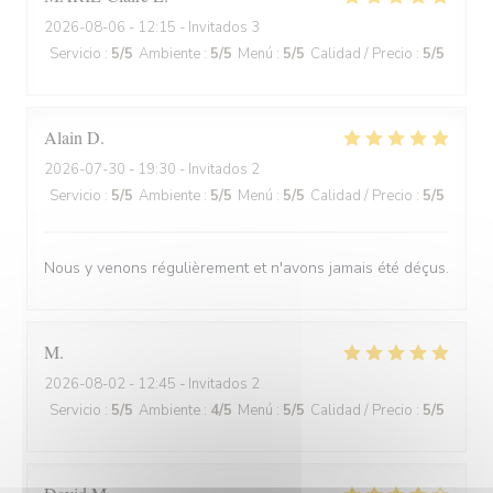
2026-08-06
- 12:15 - Invitados 3
Servicio
:
5
/5
Ambiente
:
5
/5
Menú
:
5
/5
Calidad / Precio
:
5
/5
Alain
D
2026-07-30
- 19:30 - Invitados 2
Servicio
:
5
/5
Ambiente
:
5
/5
Menú
:
5
/5
Calidad / Precio
:
5
/5
Nous y venons régulièrement et n'avons jamais été déçus.
M
2026-08-02
- 12:45 - Invitados 2
Servicio
:
5
/5
Ambiente
:
4
/5
Menú
:
5
/5
Calidad / Precio
:
5
/5