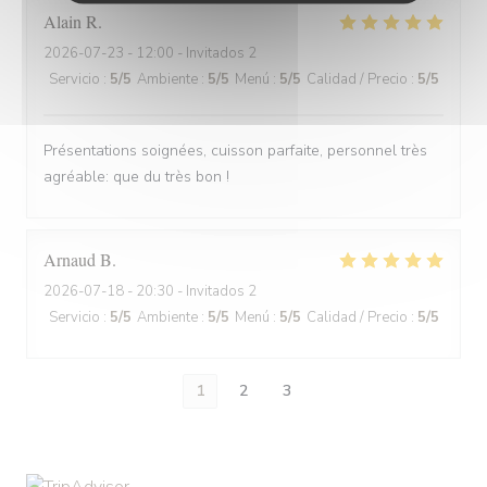
Alain
R
2026-07-23
- 12:00 - Invitados 2
Servicio
:
5
/5
Ambiente
:
5
/5
Menú
:
5
/5
Calidad / Precio
:
5
/5
Présentations soignées, cuisson parfaite, personnel très
agréable: que du très bon !
Arnaud
B
2026-07-18
- 20:30 - Invitados 2
Servicio
:
5
/5
Ambiente
:
5
/5
Menú
:
5
/5
Calidad / Precio
:
5
/5
1
2
3