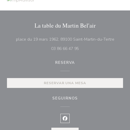
La table du Martin Bel'air
((abre e
place du 19 mars 1962, 89100 Saint-Martin-du-Tertre
03 86 66 47 95
RESERVA
RESERVAR UNA MESA
SEGUIRNOS
Facebook ((abre en una nueva ve