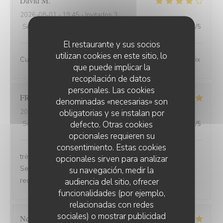
David
M
2026-08-01
- 19:45 - Invitados 3
Servicio
:
4
/5
Ambiente
:
4
/5
Menú
:
4
/5
Calidad / Precio
:
4
/5
El restaurante y sus socios
utilizan cookies en este sitio, lo
Cuisine de bonne qualité pour un bon rapport qualité/prix
que puede implicar la
recopilación de datos
personales. Las cookies
FRANCOIS
P
denominadas «necesarias» son
obligatorias y se instalan por
2026-07-31
- 19:30 - Invitados 2
defecto. Otras cookies
Servicio
:
5
/5
Ambiente
:
5
/5
Menú
:
5
/5
Calidad / Precio
:
5
/5
opcionales requieren su
consentimiento. Estas cookies
très bonne soirée et très bon dîner, comme d'habitude.
opcionales sirven para analizar
Serveuse et serveur très professionnels. Nous
su navegación, medir la
recommandons, jamais déçu.
audiencia del sitio, ofrecer
funcionalidades (por ejemplo,
relacionadas con redes
sociales) o mostrar publicidad
Nelly
C