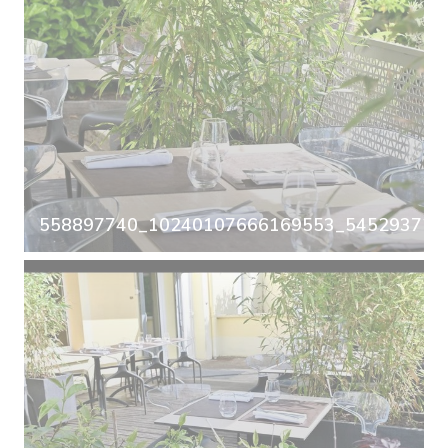
558897740_10240107666169553_5452937297