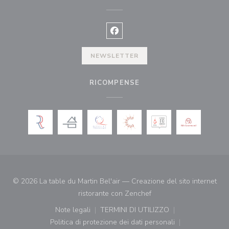
Facebook ((apre una nuova finest
NEWSLETTER
RICOMPENSE
© 2026 La table du Martin Bel'air — Creazione del sito internet
((apre una nuova finestr
ristorante con
Zenchef
Note legali
TERMINI DI UTILIZZO
((apre una nuova finestra))
((apre una nuova finestra))
Politica di protezione dei dati personali
((apre una nuova finestra))