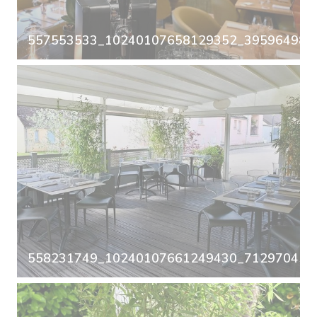
557553533_10240107658129352_3959649863
558231749_10240107661249430_7129704587