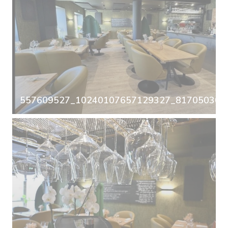
557609527_10240107657129327_8170503063