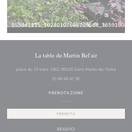
555841135_10240107666769568_3659190835
La table du Martin Bel'air
((apre u
place du 19 mars 1962, 89100 Saint-Martin-du-Tertre
03 86 66 47 95
PRENOTAZIONE
PRENOTA
SEGUICI