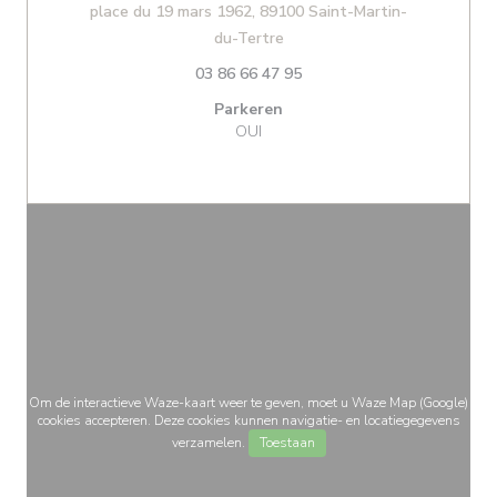
place du 19 mars 1962, 89100 Saint-Martin-
((opent in een nieuw venster)
du-Tertre
03 86 66 47 95
Parkeren
OUI
Om de interactieve Waze-kaart weer te geven, moet u Waze Map (Google)
cookies accepteren. Deze cookies kunnen navigatie- en locatiegegevens
verzamelen.
Toestaan