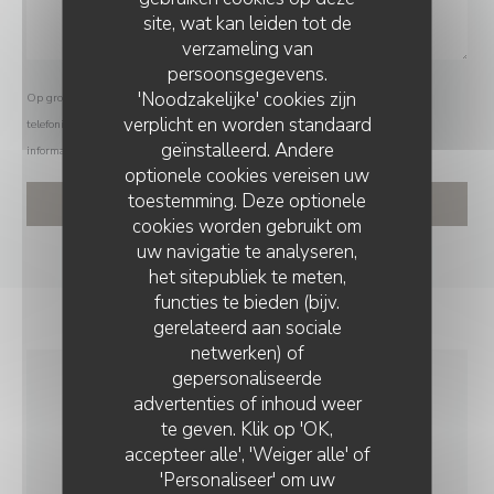
site, wat kan leiden tot de
verzameling van
persoonsgegevens.
'Noodzakelijke' cookies zijn
Op grond van de privacywetgeving heeft u het recht om u af te melden voor
verplicht en worden standaard
telefonische marketing via het Bel-me-niet Register:
bel-me-niet.nl
. Voor meer
geïnstalleerd. Andere
informatie over hoe wij uw gegevens verwerken, zie ons
privacybeleid
.
optionele cookies vereisen uw
toestemming. Deze optionele
cookies worden gebruikt om
uw navigatie te analyseren,
het sitepubliek te meten,
functies te bieden (bijv.
gerelateerd aan sociale
netwerken) of
gepersonaliseerde
advertenties of inhoud weer
ALGEMENE
te geven. Klik op 'OK,
INFORMATIE
accepteer alle', 'Weiger alle' of
'Personaliseer' om uw