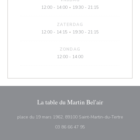
VRIJDAG
12:00 - 14:00
19:30 - 21:15
•
ZATERDAG
12:00 - 14:15
19:30 - 21:15
•
ZONDAG
12:00 - 14:00
La table du Martin Bel'air
((opent 
place du 19 mars 1962, 89100 Saint-Martin-du-Tertre
03 86 66 47 95