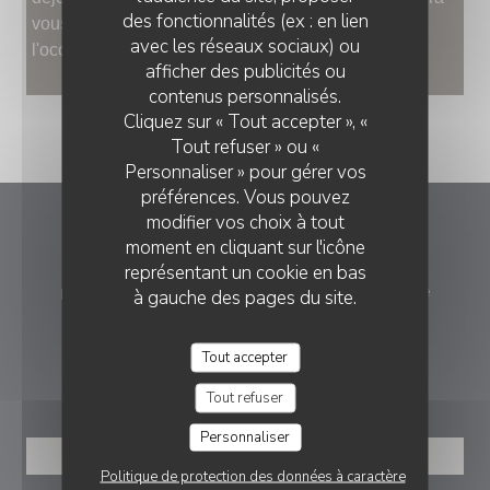
des fonctionnalités (ex : en lien
vous proposer sur demande des menus spéciaux à
avec les réseaux sociaux) ou
l'occasion de repas de groupe.
afficher des publicités ou
contenus personnalisés.
Cliquez sur « Tout accepter », «
Tout refuser » ou «
Personnaliser » pour gérer vos
préférences. Vous pouvez
modifier vos choix à tout
La table du Martin Bel'air
moment en cliquant sur l'icône
représentant un cookie en bas
((ouvre 
place du 19 mars 1962, 89100 Saint-Martin-du-Tertre
à gauche des pages du site.
03 86 66 47 95
Tout accepter
RÉSERVATION
Tout refuser
Personnaliser
RÉSERVER
Politique de protection des données à caractère