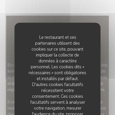
FAIRE...
LE GOÛT DES BONNES
Le restaurant et ses
partenaires utilisent des
CHOSES, BIEN FAITES
cookies sur ce site, pouvant
impliquer la collecte de
données à caractère
En douze années, le Chef Jean-Raphaël Persano s'est
personnel. Les cookies dits «
formé chez les plus grands et les plus belles tables de
nécessaires » sont obligatoires
la région. Aujourd'hui, il vous apporte son goût du beau
et installés par défaut.
et du bon, le raffiné du goût en travaillant les produits
D'autres cookies facultatifs
nécessitent votre
régionaux du marché d'une manière bien personnelle.
consentement. Ces cookies
facultatifs servent à analyser
Il confectionne pour vous au jour le jour une carte de
votre navigation, mesurer
restaurant traditionnel, revisitée et accessible pour vos
l'audience du site, proposer
déjeuners qu'ils soient d'affaires ou amicales. Il saura