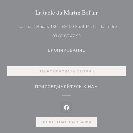
La table du Martin Bel'air
((открыв
place du 19 mars 1962, 89100 Saint-Martin-du-Tertre
03 86 66 47 95
БРОНИРОВАНИЕ
ЗАБРОНИРОВАТЬ СТОЛИК
ПРИСОЕДИНЯЙТЕСЬ К НАМ
Facebook ((открывается в ново
НОВОСТНАЯ РАССЫЛКА