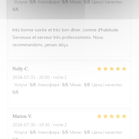
Услуги
:
5
/5
Атмосфера
:
5
/5
Меню
:
5
/5
Цена / качество
:
5
/5
très bonne soirée et très bon dîner, comme d'habitude.
Serveuse et serveur très professionnels. Nous
recommandons, jamais déçu.
Nelly
C
2026-07-31
- 20:00 - гости 2
Услуги
:
5
/5
Атмосфера
:
5
/5
Меню
:
5
/5
Цена / качество
:
5
/5
Marion
V
2026-07-30
- 19:30 - гости 2
Услуги
:
5
/5
Атмосфера
:
5
/5
Меню
:
5
/5
Цена / качество
: