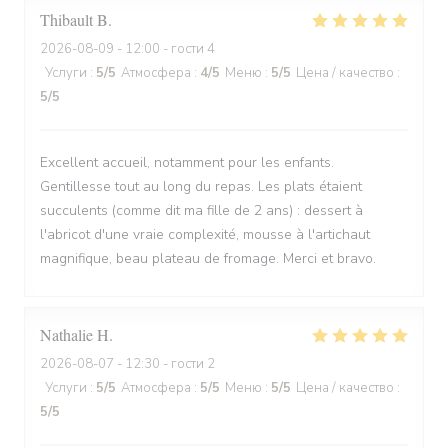
Thibault
B
2026-08-09
- 12:00 - гости 4
Услуги
:
5
/5
Атмосфера
:
4
/5
Меню
:
5
/5
Цена / качество
:
5
/5
Excellent accueil, notamment pour les enfants.
Gentillesse tout au long du repas. Les plats étaient
succulents (comme dit ma fille de 2 ans) : dessert à
l'abricot d'une vraie complexité, mousse à l'artichaut
magnifique, beau plateau de fromage. Merci et bravo.
Nathalie
H
2026-08-07
- 12:30 - гости 2
Услуги
:
5
/5
Атмосфера
:
5
/5
Меню
:
5
/5
Цена / качество
:
5
/5