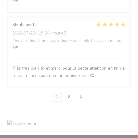
5
/5
Stéphanie
L
2026-07-22
- 19:30 - гости 3
Услуги
:
5
/5
Атмосфера
:
5
/5
Меню
:
5
/5
Цена / качество
:
5
/5
Très très bien 👍 et merci pour la petite attention en fin de
repas à l'occasion de mon anniversaire 😊
1
2
3