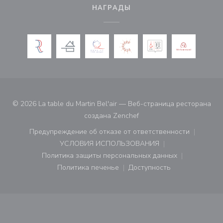
НАГРАДЫ
© 2026 La table du Martin Bel'air — Веб-страница ресторана
((открывается в новом ок
создана
Zenchef
Предупреждение об отказе от ответственности
((открывается в новом окне))
УСЛОВИЯ ИСПОЛЬЗОВАНИЯ
((открывается в новом окне))
Политика защиты персональных данных
((открывается в новом окне))
Политика печенье
Доступность
((открывается в новом окне))
((открывается в новом