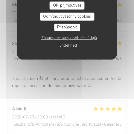
Marion
V
OK, přijmout vše
2026-07-30
- 19:30 - Hosté 2
Odmítnout všechny cookies
Služba
:
5
/5
Atmosféra
:
5
/5
Kuchyně
:
5
/5
Kvalita / Cena
:
5
/5
Přizpůsobit
Zásady ochrany osobních údajů
Stéphanie
L
undefined
2026-07-22
- 19:30 - Hosté 3
Služba
:
5
/5
Atmosféra
:
5
/5
Kuchyně
:
5
/5
Kvalita / Cena
:
5
/5
Très très bien 👍 et merci pour la petite attention en fin de
repas à l'occasion de mon anniversaire 😊
Alain
R
2026-07-23
- 12:00 - Hosté 2
Služba
:
5
/5
Atmosféra
:
5
/5
Kuchyně
:
5
/5
Kvalita / Cena
:
5
/5