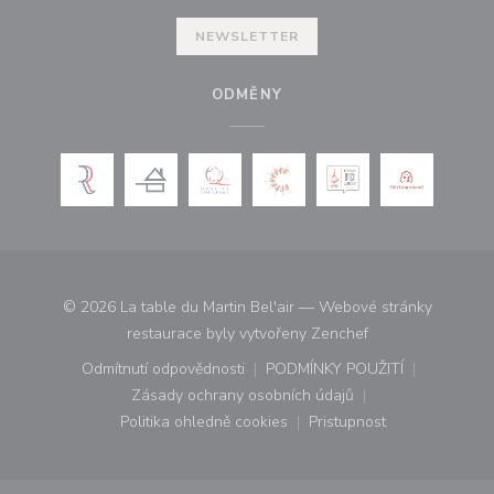
NEWSLETTER
ODMĚNY
© 2026 La table du Martin Bel'air — Webové stránky
((otevře se v nové
restaurace byly vytvořeny
Zenchef
Odmítnutí odpovědnosti
PODMÍNKY POUŽITÍ
((otevře se v novém okně))
((otevře se v novém o
Zásady ochrany osobních údajů
((otevře se v novém okně))
Politika ohledně cookies
Pristupnost
((otevře se v novém okně))
((otevře se v novém o