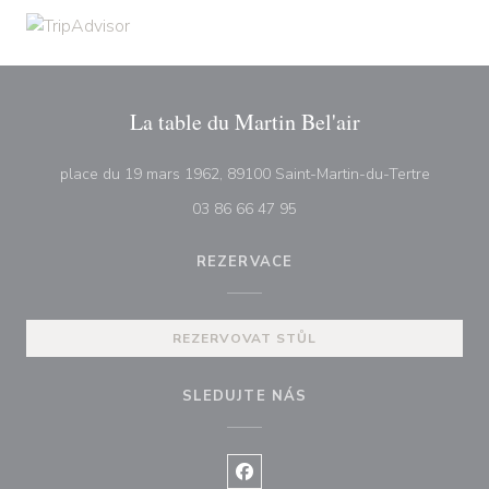
La table du Martin Bel'air
((otevře
place du 19 mars 1962, 89100 Saint-Martin-du-Tertre
03 86 66 47 95
REZERVACE
REZERVOVAT STŮL
SLEDUJTE NÁS
Facebook ((otevře se v novém o