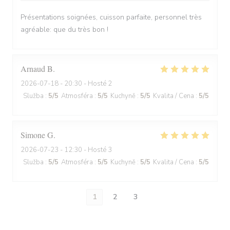
Présentations soignées, cuisson parfaite, personnel très
agréable: que du très bon !
Arnaud
B
2026-07-18
- 20:30 - Hosté 2
Služba
:
5
/5
Atmosféra
:
5
/5
Kuchyně
:
5
/5
Kvalita / Cena
:
5
/5
Simone
G
2026-07-23
- 12:30 - Hosté 3
Služba
:
5
/5
Atmosféra
:
5
/5
Kuchyně
:
5
/5
Kvalita / Cena
:
5
/5
1
2
3