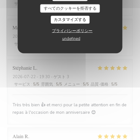
サービス
:
5
/5
雰囲気
:
5
/5
メニュー
:
5
/5
品質-価格
:
5
/5
すべてのクッキーを拒否する
カスタマイズする
Marion
V
プライバシーポリシー
2026-07-30
- 19:30 - ゲスト 2
undefined
サービス
:
5
/5
雰囲気
:
5
/5
メニュー
:
5
/5
品質-価格
:
5
/5
Stéphanie
L
2026-07-22
- 19:30 - ゲスト 3
サービス
:
5
/5
雰囲気
:
5
/5
メニュー
:
5
/5
品質-価格
:
5
/5
Très très bien 👍 et merci pour la petite attention en fin de
repas à l'occasion de mon anniversaire 😊
Alain
R