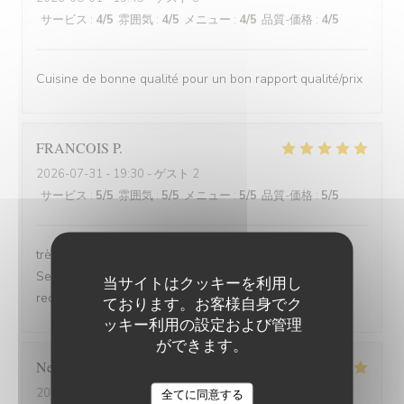
サービス
:
4
/5
雰囲気
:
4
/5
メニュー
:
4
/5
品質-価格
:
4
/5
Cuisine de bonne qualité pour un bon rapport qualité/prix
FRANCOIS
P
2026-07-31
- 19:30 - ゲスト 2
サービス
:
5
/5
雰囲気
:
5
/5
メニュー
:
5
/5
品質-価格
:
5
/5
très bonne soirée et très bon dîner, comme d'habitude.
Serveuse et serveur très professionnels. Nous
当サイトはクッキーを利用し
recommandons, jamais déçu.
ております。お客様自身でク
ッキー利用の設定および管理
ができます。
Nelly
C
2026-07-31
- 20:00 - ゲスト 2
全てに同意する