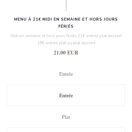
MENU À 21€ MIDI EN SEMAINE ET HORS JOURS
FÉRIÉS
Midi en semaine et hors jours fériés 21€ entrée plat dessert
18€ entrée plat ou plat dessert
21,00 EUR
Entrée
Entrée
Plat