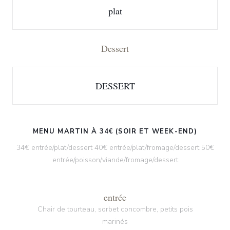
plat
Dessert
DESSERT
MENU MARTIN À 34€ (SOIR ET WEEK-END)
34€ entrée/plat/dessert 40€ entrée/plat/fromage/dessert 50€
entrée/poisson/viande/fromage/dessert
entrée
Chair de tourteau, sorbet concombre, petits pois
marinés