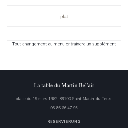
plat
Tout changement au menu entraînera un supplément
La table du Martin Bel'air
((öffnet 
place du 19 mars 1962, 89100 Saint-Martin-du-Tertre
03 86 66 47 95
RESERVIERUNG