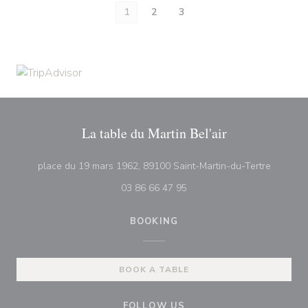
1
2
3
La table du Martin Bel'air
((opens 
place du 19 mars 1962, 89100 Saint-Martin-du-Tertre
03 86 66 47 95
BOOKING
BOOK A TABLE
FOLLOW US