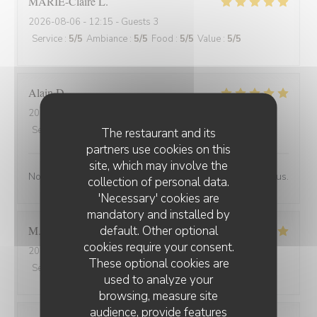
MARIE-Claire
L
2026-08-06
- 12:15 - Guests 3
Service
:
5
/5
Ambiance
:
5
/5
Food
:
5
/5
Value
:
5
/5
Alain
D
2026-07-30
- 19:30 - Guests 2
Service
:
5
/5
Ambiance
:
5
/5
Food
:
5
/5
Value
:
5
/5
The restaurant and its
partners use cookies on this
site, which may involve the
Nous y venons régulièrement et n'avons jamais été déçus.
collection of personal data.
'Necessary' cookies are
mandatory and installed by
default. Other optional
M
cookies require your consent.
2026-08-02
- 12:45 - Guests 2
These optional cookies are
Service
:
5
/5
Ambiance
:
4
/5
Food
:
5
/5
Value
:
5
/5
used to analyze your
browsing, measure site
audience, provide features