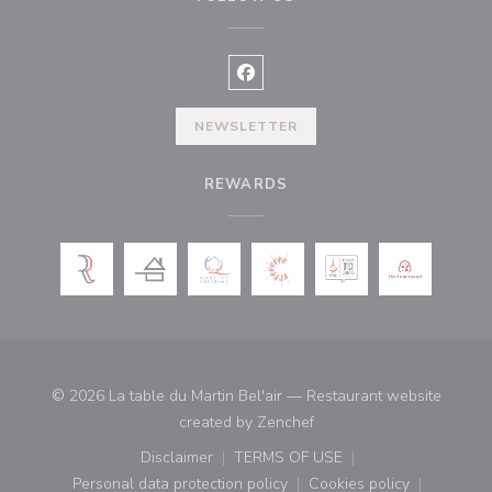
Facebook ((opens in a new wind
NEWSLETTER
REWARDS
© 2026 La table du Martin Bel'air — Restaurant website
((opens in a new window)
created by
Zenchef
Disclaimer
TERMS OF USE
((opens in a new window))
((opens in a new window))
Personal data protection policy
Cookies policy