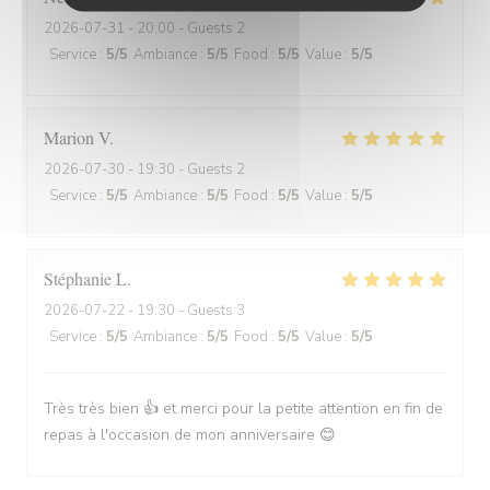
2026-07-31
- 20:00 - Guests 2
Service
:
5
/5
Ambiance
:
5
/5
Food
:
5
/5
Value
:
5
/5
Marion
V
2026-07-30
- 19:30 - Guests 2
Service
:
5
/5
Ambiance
:
5
/5
Food
:
5
/5
Value
:
5
/5
Stéphanie
L
2026-07-22
- 19:30 - Guests 3
Service
:
5
/5
Ambiance
:
5
/5
Food
:
5
/5
Value
:
5
/5
Très très bien 👍 et merci pour la petite attention en fin de
repas à l'occasion de mon anniversaire 😊