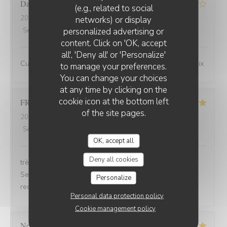
David
M
(e.g., related to social
2026-08-01
- 19:45 - Guests 3
networks) or display
personalized advertising or
Service
:
4
/5
Ambiance
:
4
/5
Food
:
4
/5
Value
:
4
/5
content. Click on 'OK, accept
all', 'Deny all' or 'Personalize'
Cuisine de bonne qualité pour un bon rapport qualité/prix
to manage your preferences.
You can change your choices
at any time by clicking on the
cookie icon at the bottom left
FRANCOIS
P
of the site pages.
2026-07-31
- 19:30 - Guests 2
Service
:
5
/5
Ambiance
:
5
/5
Food
:
5
/5
Value
:
5
/5
OK, accept all
Deny all cookies
très bonne soirée et très bon dîner, comme d'habitude.
Serveuse et serveur très professionnels. Nous
Personalize
recommandons, jamais déçu.
Personal data protection policy
Cookie management policy
Nelly
C