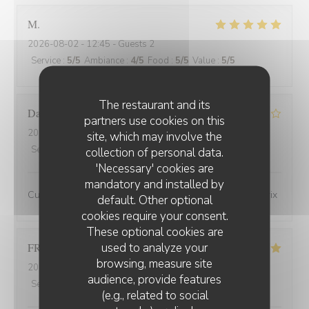
M
2026-08-02
- 12:45 - Guests 2
Service
:
5
/5
Ambiance
:
4
/5
Food
:
5
/5
Value
:
5
/5
The restaurant and its
David
M
partners use cookies on this
2026-08-01
- 19:45 - Guests 3
site, which may involve the
Service
:
4
/5
Ambiance
:
4
/5
Food
:
4
/5
Value
:
4
/5
collection of personal data.
'Necessary' cookies are
mandatory and installed by
Cuisine de bonne qualité pour un bon rapport qualité/prix
default. Other optional
cookies require your consent.
These optional cookies are
used to analyze your
FRANCOIS
P
browsing, measure site
2026-07-31
- 19:30 - Guests 2
audience, provide features
Service
:
5
/5
Ambiance
:
5
/5
Food
:
5
/5
Value
:
5
/5
(e.g., related to social