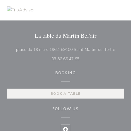
La table du Martin Bel'air
((opens 
place du 19 mars 1962, 89100 Saint-Martin-du-Tertre
03 86 66 47 95
BOOKING
BOOK A TABLE
FOLLOW US