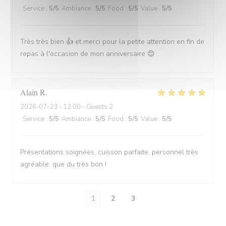
Service
:
5
/5
Ambiance
:
5
/5
Food
:
5
/5
Value
:
5
/5
Très très bien 👍 et merci pour la petite attention en fin de
repas à l'occasion de mon anniversaire 😊
Alain
R
2026-07-23
- 12:00 - Guests 2
Service
:
5
/5
Ambiance
:
5
/5
Food
:
5
/5
Value
:
5
/5
Présentations soignées, cuisson parfaite, personnel très
agréable: que du très bon !
1
2
3