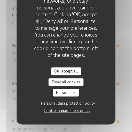
networks) or display
personalized advertising or
très bonne soirée et très bon dîner, comme d'habitude.
content. Click on 'OK, accept
Serveuse et serveur très professionnels. Nous
all', 'Deny all' or 'Personalize'
recommandons, jamais déçu.
to manage your preferences.
You can change your choices
at any time by clicking on the
Nelly
C
cookie icon at the bottom left
2026-07-31
- 20:00 - Guests 2
of the site pages.
Service
:
5
/5
Ambiance
:
5
/5
Food
:
5
/5
Value
:
5
/5
OK, accept all
Deny all cookies
Marion
V
2026-07-30
- 19:30 - Guests 2
Personalize
Service
:
5
/5
Ambiance
:
5
/5
Food
:
5
/5
Value
:
5
/5
Personal data protection policy
Cookie management policy
Stéphanie
L
2026-07-22
- 19:30 - Guests 3