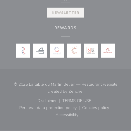
Facebook ((opens in a new wind
NEWSLETTER
REWARDS
© 2026 La table du Martin Bel'air — Restaurant website
((opens in a new window)
created by
Zenchef
Disclaimer
TERMS OF USE
((opens in a new window))
((opens in a new window))
Personal data protection policy
Cookies policy
((opens in a new window))
((opens in a new
Accessibility
((opens in a new window))