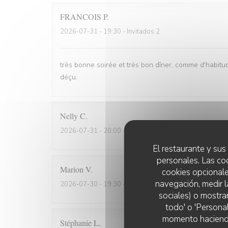
FRANCOIS
P
2026-07-31
- 19:30 - Invitados 2
très bonne soirée et très bon dîner, comme d'habit
déçu.
Nelly
C
2026-07-31
- 20:00 - Invitados 2
El restaurante y sus 
personales. Las co
Marion
V
cookies opcionale
navegación, medir l
2026-07-30
- 19:30 - Invitados 2
sociales) o mostra
todo' o 'Persona
momento haciendo c
Stéphanie
L