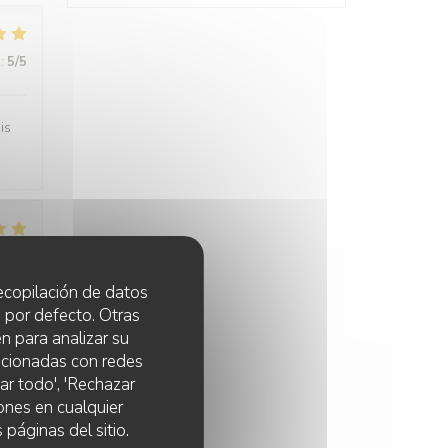
:
5
/5
is
:
5
/5
 recopilación de datos
 por defecto. Otras
n para analizar su
lacionadas con redes
:
5
/5
ar todo', 'Rechazar
ones en cualquier
 páginas del sitio.