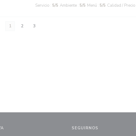
Servicio
:
5
/5
Ambiente
:
5
/5
Menú
:
5
/5
Calidad / Precio
1
2
3
VA
SEGUIRNOS