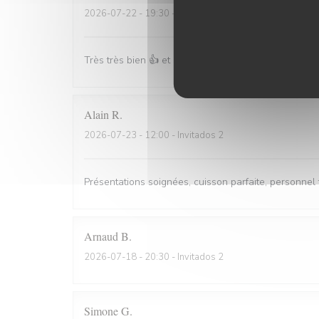
2026-07-22
- 19:30 - Invitados 3
Très très bien 👍 et merci pour la petite attention e
Alain
R
2026-07-23
- 12:00 - Invitados 2
Présentations soignées, cuisson parfaite, personnel 
Arnaud
B
2026-07-18
- 20:30 - Invitados 2
Simone
G