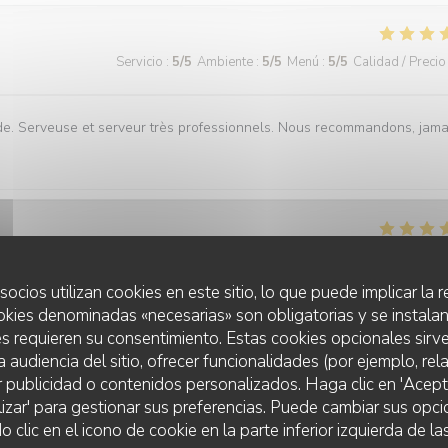
Servicio
:
5
/5
Ambiente
:
5
/5
Menú
:
5
/5
Calidad / Precio
ude. Serveuse et serveur très professionnels. Nous recommandons, jama
Servicio
:
5
/5
Ambiente
:
5
/5
Menú
:
5
/5
Calidad / Precio
socios utilizan cookies en este sitio, lo que puede implicar la
okies denominadas «necesarias» son obligatorias y se instalan
s requieren su consentimiento. Estas cookies opcionales sirve
a audiencia del sitio, ofrecer funcionalidades (por ejemplo, re
Servicio
:
5
/5
Ambiente
:
5
/5
Menú
:
5
/5
Calidad / Precio
r publicidad o contenidos personalizados. Haga clic en 'Acept
lizar' para gestionar sus preferencias. Puede cambiar sus opci
lic en el icono de cookie en la parte inferior izquierda de las