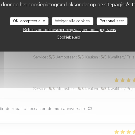
 door op het cookiepictogram linksonder op de sitepagina's te
OK, accepteer alle
Weiger alle cookies
Personaliseer
Service
:
5
/5
Atmosfeer
:
5
/5
Keuken
:
5
/5
Kwaliteit / Prijs
Beleid voor de bescherming van persoonsgegevens
Cookiebeleid
Service
:
5
/5
Atmosfeer
:
5
/5
Keuken
:
5
/5
Kwaliteit / Prijs
Service
:
5
/5
Atmosfeer
:
5
/5
Keuken
:
5
/5
Kwaliteit / Prijs
n fin de repas à l'occasion de mon anniversaire 😊