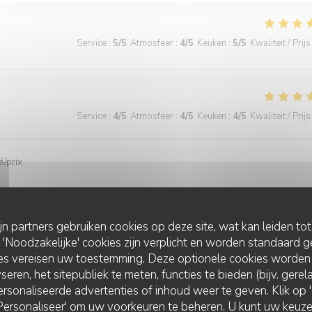
Service
:
5
/5
Atmosfeer
:
4
/5
Keuken
:
5
/5
Kwaliteit / Prijs
Service
:
4
/5
Atmosfeer
:
4
/5
Keuken
:
4
/5
Kwaliteit / Prijs
é/prix
ijn partners gebruiken cookies op deze site, wat kan leiden to
Service
:
5
/5
Atmosfeer
:
5
/5
Keuken
:
5
/5
Kwaliteit / Prijs
Noodzakelijke' cookies zijn verplicht en worden standaard g
ies vereisen uw toestemming. Deze optionele cookies worden
seren, het sitepubliek te meten, functies te bieden (bijv. gere
ude. Serveuse et serveur très professionnels. Nous recommandons, jama
rsonaliseerde advertenties of inhoud weer te geven. Klik op 'O
 'Personaliseer' om uw voorkeuren te beheren. U kunt uw keu