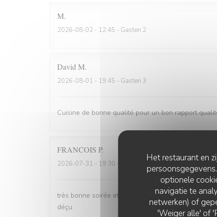
M
2026-08-02
- 12:45 - Gasten 2
David
M
2026-08-01
- 19:45 - Gasten 3
Cuisine de bonne qualité pour un bon rapport qualit
FRANCOIS
P
Het restaurant en z
2026-07-31
- 19:30 - Gasten 2
persoonsgegevens. '
optionele cook
navigatie te analy
très bonne soirée et très bon dîner, comme d'habit
netwerken) of gepe
déçu.
'Weiger alle' of