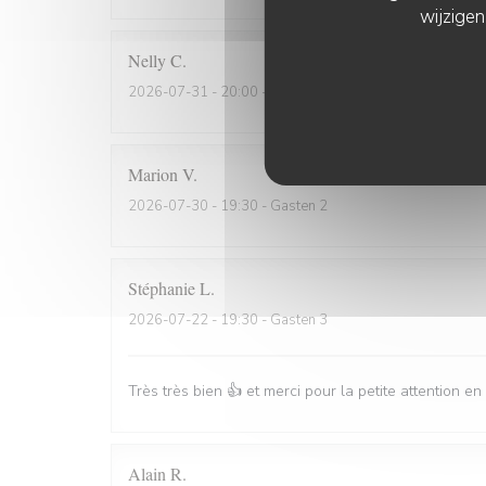
wijzigen
Nelly
C
2026-07-31
- 20:00 - Gasten 2
Marion
V
2026-07-30
- 19:30 - Gasten 2
Stéphanie
L
2026-07-22
- 19:30 - Gasten 3
Très très bien 👍 et merci pour la petite attention e
Alain
R