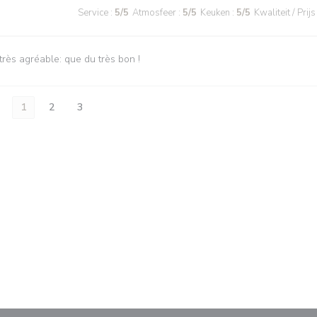
Service
:
5
/5
Atmosfeer
:
5
/5
Keuken
:
5
/5
Kwaliteit / Prijs
très agréable: que du très bon !
1
2
3