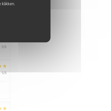
 klikken.
:
5
/5
:
5
/5
:
5
/5