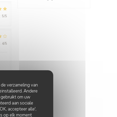
:
5
/5
:
4
/5
t de verzameling van
:
5
/5
eïnstalleerd. Andere
 gebruikt om uw
lateerd aan sociale
is
K, accepteer alle',
zes op elk moment