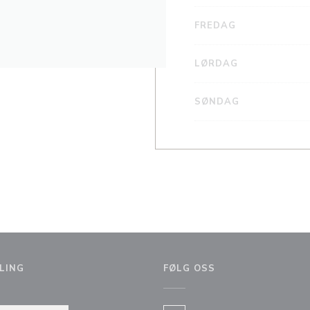
FREDAG
LØRDAG
SØNDAG
LING
FØLG OSS