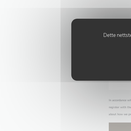
Dette nettste
In accordance wi
register with th
about how we pr