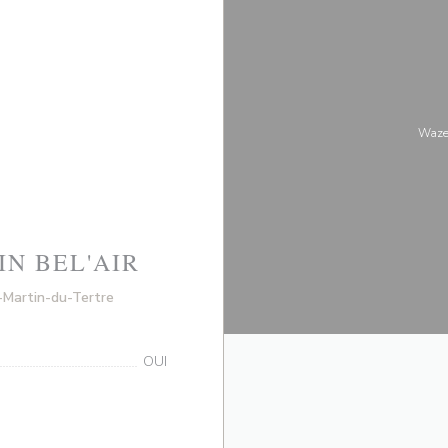
Waze
IN BEL'AIR
((åpner i et nytt vindu))
-Martin-du-Tertre
OUI