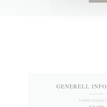
GENERELL INF
FORRETNINGST
A la carte