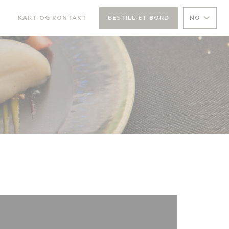
KART OG KONTAKT
BESTILL ET BORD
NO
((ÅPNER I ET NYTT VINDU))