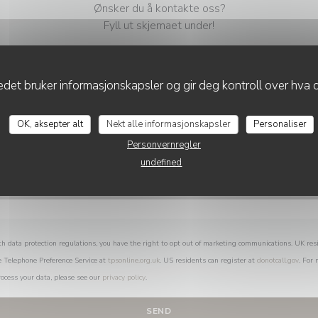
Ønsker du å kontakte oss?
Fyll ut skjemaet under!
det bruker informasjonskapsler og gir deg kontroll over hva d
OK, aksepter alt
Nekt alle informasjonskapsler
Personaliser
Personvernregler
undefined
th data protection regulations, you have the right to opt out of marketing communications. UK res
e Telephone Preference Service at
tpsonline.org.uk
. US residents can register at
donotcall.gov
. For
ocess your data, please see our
privacy policy
.