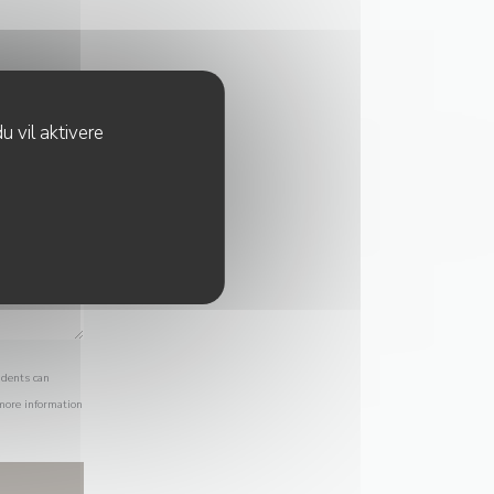
u vil aktivere
idents can
 more information