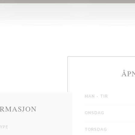
ÅP
MAN
-
TIR
ORMASJON
ONSDAG
YPE
TORSDAG