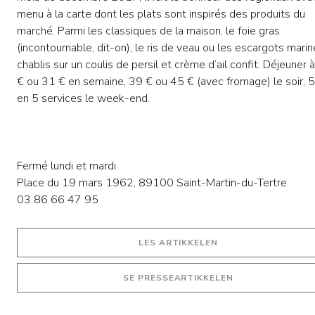
menu à la carte dont les plats sont inspirés des produits du
marché. Parmi les classiques de la maison, le foie gras
(incontournable, dit-on), le ris de veau ou les escargots mari
chablis sur un coulis de persil et crème d’ail confit. Déjeuner 
€ ou 31 € en semaine, 39 € ou 45 € (avec fromage) le soir, 
en 5 services le week-end.
Fermé lundi et mardi
Place du 19 mars 1962, 89100 Saint-Martin-du-Tertre
03 86 66 47 95
((ÅPNER I ET NYTT 
LES ARTIKKELEN
((ÅPNER I ET NY
SE PRESSEARTIKKELEN