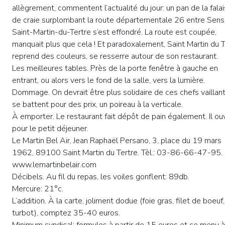
allègrement, commentent l’actualité du jour: un pan de la fala
de craie surplombant la route départementale 26 entre Sens
Saint-Martin-du-Tertre s’est effondré. La route est coupée,
manquait plus que cela ! Et paradoxalement, Saint Martin du T
reprend des couleurs, se resserre autour de son restaurant.
Les meilleures tables. Près de la porte fenêtre à gauche en
entrant, ou alors vers le fond de la salle, vers la lumière.
Dommage. On devrait être plus solidaire de ces chefs vaillant
se battent pour des prix, un poireau à la verticale.
À emporter. Le restaurant fait dépôt de pain également. Il ou
pour le petit déjeuner.
Le Martin Bel Air, Jean Raphaël Persano, 3, place du 19 mars
1962, 89100 Saint Martin du Tertre. Tèl.: 03-86-66-47-95.
www.lemartinbelair.com
Décibels. Au fil du repas, les voiles gonflent: 89db.
Mercure: 21°c.
L’addition. À la carte, joliment dodue (foie gras, filet de boeuf,
turbot), comptez 35-40 euros.
Minimum syndical: formules à partir de 15 euros et ce menu 