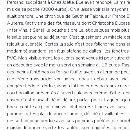
Persano, succédant à Chez Joëlle. Elle avait renoncé. La mairi
mis de sa poche (3000 euros). On a laissé voir si la mayonna
allait prendre. Une chronique de Gauthier Pajona, sur France B
Auxerre, l’activisme des fournisseurs dont Christophe Ducas
(Inter Vins, à Sens), le bouche à oreille, et quelques mois plus
la salle est pleine au déjeuner. C’est quasiment un miracle do
réjouit la clientèle. Certes la salle n’est pas folichonne dans s
modernité standard, son faux plafond de dalles , les fenêtres
PVC. Mais visiblement, les clients sont venus ici pour autre c
en découdre avec le menu servi en semaine à…18 euros. Pas
ces menus fantômes où l’on se faufile avec un aileron de poul
une crème translucide. Non, un vrai repas. il débute avec une
gougère tiède et dodue, avant d’attaquer des poireaux cuits 
court bouillon présentés à la verticale avec crème d’ail et oe
onsen. C’est plaisant, délié, déluré, parfait pour attaquer la jo
boeuf confite au pinot noir, vrai plat de résistance avec ses
pommes rates; plat de bonne humeur, décidé et vaillant. En
dessert, brioche perdue avec ses pommes poêlées et sorbe
maison de pomme verte. les tablées sont enjouées, fourchet