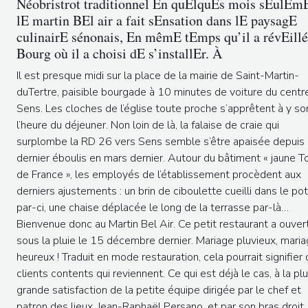
Néobristrot traditionnel En quElquEs mois sEulEm
lE martin BEl air a fait sEnsation dans lE paysagE
culinairE sénonais, En mêmE tEmps qu’il a révEillé
Bourg où il a choisi dE s’installEr. À
Il est presque midi sur la place de la mairie de Saint-Martin-
duTertre, paisible bourgade à 10 minutes de voiture du centr
Sens. Les cloches de l’église toute proche s’apprêtent à y so
l’heure du déjeuner. Non loin de là, la falaise de craie qui
surplombe la RD 26 vers Sens semble s’être apaisée depuis
dernier éboulis en mars dernier. Autour du bâtiment « jaune T
de France », les employés de l’établissement procèdent aux
derniers ajustements : un brin de ciboulette cueilli dans le po
par-ci, une chaise déplacée le long de la terrasse par-là…
Bienvenue donc au Martin Bel Air. Ce petit restaurant a ouver
sous la pluie le 15 décembre dernier. Mariage pluvieux, mari
heureux ! Traduit en mode restauration, cela pourrait signifier
clients contents qui reviennent. Ce qui est déjà le cas, à la pl
grande satisfaction de la petite équipe dirigée par le chef et
patron des lieux, Jean-Raphaël Persano, et par son bras droit