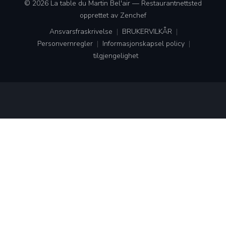
© 2026 La table du Martin Bel'air — Restaurantnettsted
((åpner i et nytt vindu))
opprettet av
Zenchef
Ansvarsfraskrivelse
BRUKERVILKÅR
((åpner i et nytt vindu))
((åpner i et nytt vindu))
Personvernregler
Informasjonskapsel policy
((åpner i et nytt vindu))
((åpner i et nytt vindu))
tilgjengelighet
((åpner i et nytt vindu))