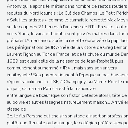
Antony qui a appris le métier dans nombre de restos routiers
réputés du Nord icaunais : La Clé des Champs, Le Petit Péric
« Salut les artistes », comme le clamait le regretté Max Meyn
sur le coup des 21 heures à l’antenne de RTL. En salle, tout 
noir vêtues, Jessica et Laëtitia sont passés maîtres dans l’art
préparer l’Americano d’après la recette éprouvée du papi Jac
Les pérégrinations de JR Année de la victoire de Greg Lemon
Laurent Fignon au Tor de France, et de la chute du mur de Berl
1989 est aussi celle de la naissance de Jean-Raphaël, plus
communément surnommé « JR »… mais sans son univers
impitoyable ! Ses parents tiennent à l’époque un bar-brasseri
région francilienne, Le TSF, à Champigny-surMarne. Pour le m
du jour, sa maman Patricia est à la manœuvre
entre langue de bœuf (que son fiston déteste alors), tête de
au poivre et autres lasagnes naturellement maison… Arrivé e
classe de
3e, le fils Persano dut choisir son stage d’insertion profession
plutôt que fleuriste ou boulanger, le collégien préféra s’eng