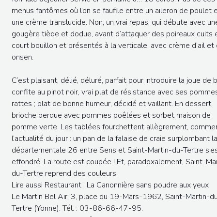
menus fantômes où l’on se faufile entre un aileron de poulet 
une crème translucide. Non, un vrai repas, qui débute avec un
gougère tiède et dodue, avant d’attaquer des poireaux cuits 
court bouillon et présentés à la verticale, avec crème d’ail et
onsen.
C’est plaisant, délié, déluré, parfait pour introduire la joue de
confite au pinot noir, vrai plat de résistance avec ses pomme
rattes ; plat de bonne humeur, décidé et vaillant. En dessert,
brioche perdue avec pommes poêlées et sorbet maison de
pomme verte. Les tablées fourchettent allègrement, comme
l’actualité du jour : un pan de la falaise de craie surplombant l
départementale 26 entre Sens et Saint-Martin-du-Tertre s’e
effondré. La route est coupée ! Et, paradoxalement, Saint-Mar
du-Tertre reprend des couleurs.
Lire aussi Restaurant : La Canonnière sans poudre aux yeux
Le Martin Bel Air, 3, place du 19-Mars-1962, Saint-Martin-d
Tertre (Yonne). Tél. : 03-86-66-47-95.