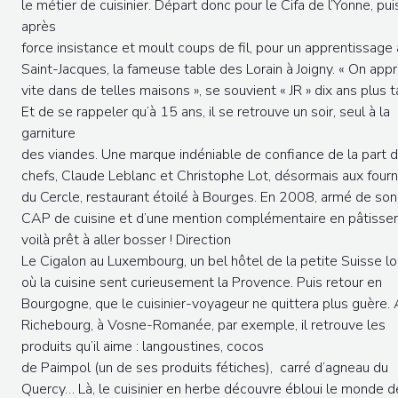
le métier de cuisinier. Départ donc pour le Cifa de l’Yonne, pui
après
force insistance et moult coups de fil, pour un apprentissage
Saint-Jacques, la fameuse table des Lorain à Joigny. « On app
vite dans de telles maisons », se souvient « JR » dix ans plus t
Et de se rappeler qu’à 15 ans, il se retrouve un soir, seul à la
garniture
des viandes. Une marque indéniable de confiance de la part 
chefs, Claude Leblanc et Christophe Lot, désormais aux four
du Cercle, restaurant étoilé à Bourges. En 2008, armé de son
CAP de cuisine et d’une mention complémentaire en pâtisseri
voilà prêt à aller bosser ! Direction
Le Cigalon au Luxembourg, un bel hôtel de la petite Suisse l
où la cuisine sent curieusement la Provence. Puis retour en
Bourgogne, que le cuisinier-voyageur ne quittera plus guère.
Richebourg, à Vosne-Romanée, par exemple, il retrouve les
produits qu’il aime : langoustines, cocos
de Paimpol (un de ses produits fétiches), carré d’agneau du
Quercy… Là, le cuisinier en herbe découvre ébloui le monde d