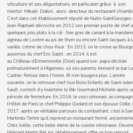
viticulture et ses dégustations, en particulier grâce à son
mentor Mikaël Didion, alors directeur du restaurant l’Alambi
C’est dans cet établissement réputé de Nuits-SaintGeorges
Jean-Raphaël décroche en 2012 son premier poste de chef 
quelques jolis plats à la clé : foie gras de canard à la mandarin
agneau de Lozère au jus de thym ou encore Saint-Jacques à l
vanille, crème de chou-fleur. En 2013, on le croise au Bourg
auxerrois du chef Eric Galet ; en 2014, il est
au Château d’Ermenonville (Oise) quand son papa décède
prématurément à Migennes, où ses parents tiennent le bar L
Cadran. Retour dans l’Yonne, JR n’en bougera plus. L’année
suivante, on le retrouve chef Aux Bons Enfants de Saint-Julie
Sault, content d’y maintenir le Bib Gourmand Michelin après 
période de fermeture. En 2016, le voici sénonais, accompagn
l’Hôtel de Paris le chef Philippe Godard et son épouse Odile.
2017, après un véritable parcours du combattant, c’est à Sai
Martindu-Tertre qu’il reprend un restaurant fermé, anciennem
Chez Joëlle, cette belle dame de la cuisine sénonaise. Deven
l’élégant Martin Bel Air, l’établissement offre un bon rapport