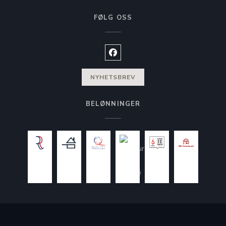
FØLG OSS
Facebook ((åpner i et nytt vindu)
NYHETSBREV
BELØNNINGER