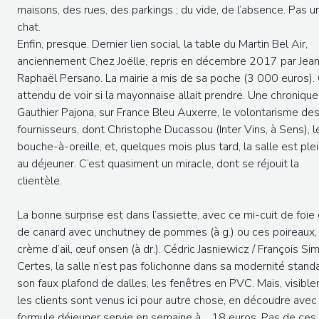
maisons, des rues, des parkings ; du vide, de l’absence. Pas u
chat.
Enfin, presque. Dernier lien social, la table du Martin Bel Air,
anciennement Chez Joëlle, repris en décembre 2017 par Jea
Raphaël Persano. La mairie a mis de sa poche (3 000 euros).
attendu de voir si la mayonnaise allait prendre. Une chroniqu
Gauthier Pajona, sur France Bleu Auxerre, le volontarisme de
fournisseurs, dont Christophe Ducassou (Inter Vins, à Sens), l
bouche-à-oreille, et, quelques mois plus tard, la salle est ple
au déjeuner. C’est quasiment un miracle, dont se réjouit la
clientèle.
La bonne surprise est dans l’assiette, avec ce mi-cuit de foie
de canard avec unchutney de pommes (à g.) ou ces poireaux,
crème d’ail, œuf onsen (à dr.). Cédric Jasniewicz / François Si
Certes, la salle n’est pas folichonne dans sa modernité standa
son faux plafond de dalles, les fenêtres en PVC. Mais, visibl
les clients sont venus ici pour autre chose, en découdre avec 
formule déjeuner servie en semaine à… 18 euros. Pas de ces