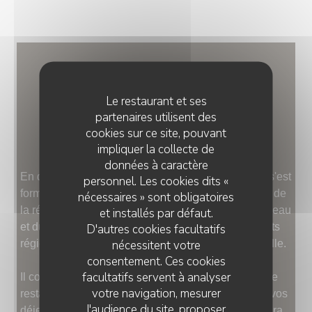
FAIRE...
LE GOÛT DES BONNES
Le restaurant et ses
partenaires utilisent des
CHOSES, BIEN FAITES
cookies sur ce site, pouvant
impliquer la collecte de
données à caractère
En douze années, le Chef Jean-Raphaël Persano s'est
personnel. Les cookies dits «
formé chez les plus grands et les plus belles tables de
nécessaires » sont obligatoires
la région. Aujourd'hui, il vous apporte son goût du beau
et installés par défaut.
et du bon, le raffiné du goût en travaillant les produits
D'autres cookies facultatifs
nécessitent votre
régionaux du marché d'une manière bien personnelle.
consentement. Ces cookies
facultatifs servent à analyser
Il confectionne pour vous au jour le jour une carte de
votre navigation, mesurer
restaurant traditionnel, revisitée et accessible pour vos
l'audience du site, proposer
déjeuners qu'ils soient d'affaires ou amicales. Il saura