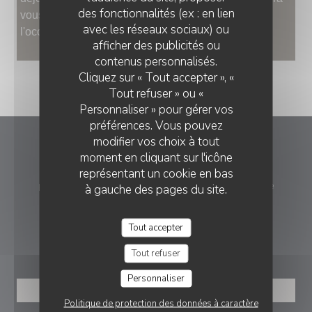
des fonctionnalités (ex : en lien
vous proposer sur demande des menus spéciaux à
avec les réseaux sociaux) ou
l'occasion de repas de groupe.
afficher des publicités ou
contenus personnalisés.
Cliquez sur « Tout accepter », «
Tout refuser » ou «
Personnaliser » pour gérer vos
préférences. Vous pouvez
modifier vos choix à tout
La table du Martin Bel'air
moment en cliquant sur l'icône
représentant un cookie en bas
((ouvre 
place du 19 mars 1962, 89100 Saint-Martin-du-Tertre
à gauche des pages du site.
03 86 66 47 95
Tout accepter
RÉSERVATION
Tout refuser
Personnaliser
RÉSERVER
Politique de protection des données à caractère