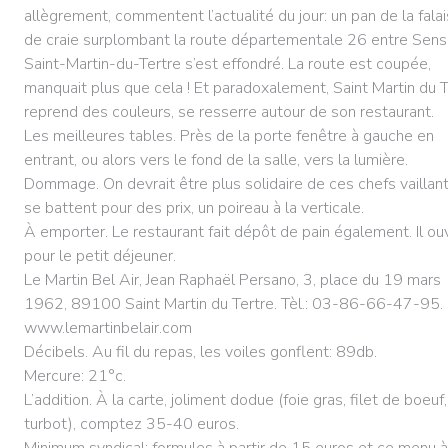
allègrement, commentent l’actualité du jour: un pan de la fala
de craie surplombant la route départementale 26 entre Sens
Saint-Martin-du-Tertre s’est effondré. La route est coupée,
manquait plus que cela ! Et paradoxalement, Saint Martin du T
reprend des couleurs, se resserre autour de son restaurant.
Les meilleures tables. Près de la porte fenêtre à gauche en
entrant, ou alors vers le fond de la salle, vers la lumière.
Dommage. On devrait être plus solidaire de ces chefs vaillant
se battent pour des prix, un poireau à la verticale.
À emporter. Le restaurant fait dépôt de pain également. Il ou
pour le petit déjeuner.
Le Martin Bel Air, Jean Raphaël Persano, 3, place du 19 mars
1962, 89100 Saint Martin du Tertre. Tèl.: 03-86-66-47-95.
www.lemartinbelair.com
Décibels. Au fil du repas, les voiles gonflent: 89db.
Mercure: 21°c.
L’addition. À la carte, joliment dodue (foie gras, filet de boeuf,
turbot), comptez 35-40 euros.
Minimum syndical: formules à partir de 15 euros et ce menu 