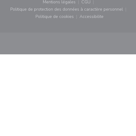
Mentions légales
CGU
((ouvre une nouvelle fenêtre))
((ouvre une nouvelle fenê
Politique de protection des données à caractère personnel
((ouvre une nouvelle fenêtre))
Politique de cookies
Accessibilite
((ouvre une nouvelle fenêtre))
((ouvre une nouvelle fe