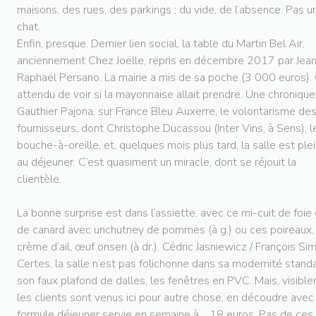
maisons, des rues, des parkings ; du vide, de l’absence. Pas u
chat.
Enfin, presque. Dernier lien social, la table du Martin Bel Air,
anciennement Chez Joëlle, repris en décembre 2017 par Jea
Raphaël Persano. La mairie a mis de sa poche (3 000 euros).
attendu de voir si la mayonnaise allait prendre. Une chroniqu
Gauthier Pajona, sur France Bleu Auxerre, le volontarisme de
fournisseurs, dont Christophe Ducassou (Inter Vins, à Sens), l
bouche-à-oreille, et, quelques mois plus tard, la salle est ple
au déjeuner. C’est quasiment un miracle, dont se réjouit la
clientèle.
La bonne surprise est dans l’assiette, avec ce mi-cuit de foie
de canard avec unchutney de pommes (à g.) ou ces poireaux,
crème d’ail, œuf onsen (à dr.). Cédric Jasniewicz / François Si
Certes, la salle n’est pas folichonne dans sa modernité standa
son faux plafond de dalles, les fenêtres en PVC. Mais, visibl
les clients sont venus ici pour autre chose, en découdre avec 
formule déjeuner servie en semaine à… 18 euros. Pas de ces