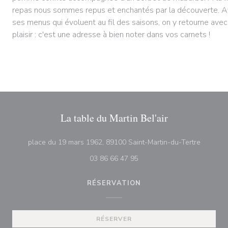
repas nous sommes repus et enchantés par la découverte. 
ses menus qui évoluent au fil des saisons, on y retourne avec
plaisir : c'est une adresse à bien noter dans vos carnets !
La table du Martin Bel'air
((ouvre 
place du 19 mars 1962, 89100 Saint-Martin-du-Tertre
03 86 66 47 95
RÉSERVATION
RÉSERVER