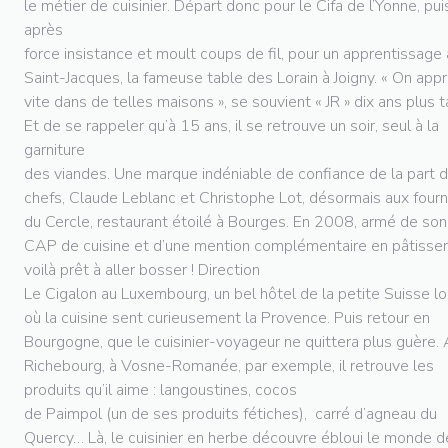
le métier de cuisinier. Départ donc pour le Cifa de l’Yonne, pui
après
force insistance et moult coups de fil, pour un apprentissage
Saint-Jacques, la fameuse table des Lorain à Joigny. « On app
vite dans de telles maisons », se souvient « JR » dix ans plus t
Et de se rappeler qu’à 15 ans, il se retrouve un soir, seul à la
garniture
des viandes. Une marque indéniable de confiance de la part 
chefs, Claude Leblanc et Christophe Lot, désormais aux four
du Cercle, restaurant étoilé à Bourges. En 2008, armé de son
CAP de cuisine et d’une mention complémentaire en pâtisseri
voilà prêt à aller bosser ! Direction
Le Cigalon au Luxembourg, un bel hôtel de la petite Suisse l
où la cuisine sent curieusement la Provence. Puis retour en
Bourgogne, que le cuisinier-voyageur ne quittera plus guère.
Richebourg, à Vosne-Romanée, par exemple, il retrouve les
produits qu’il aime : langoustines, cocos
de Paimpol (un de ses produits fétiches), carré d’agneau du
Quercy… Là, le cuisinier en herbe découvre ébloui le monde d