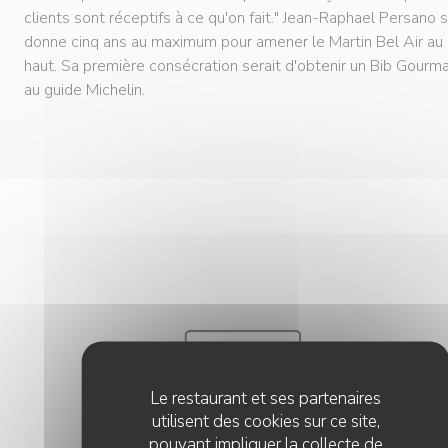
clients sont réceptifs à ce qu'on fait." Jean-Raphael Persano 
donne cinq ans au maximum pour amener le Martin Bel Air au 
haut. Sa première consécration serait d'obtenir un Bib Gourm
au guide Michelin.
Le restaurant et ses partenaires
utilisent des cookies sur ce site,
pouvant impliquer la collecte de