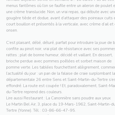
menus fantômes où l’on se faufile entre un aileron de poulet 
une crème translucide. Non, un vrai repas, qui débute avec un
gougère tiède et dodue, avant d’attaquer des poireaux cuits 
court bouillon et présentés à la verticale, avec crème d’ail et
onsen.
C’est plaisant, délié, déluré, parfait pour introduire la joue de
confite au pinot noir, vrai plat de résistance avec ses pomme
rattes ; plat de bonne humeur, décidé et vaillant. En dessert,
brioche perdue avec pommes poêlées et sorbet maison de
pomme verte. Les tablées fourchettent allègrement, comme
l’actualité du jour : un pan de la falaise de craie surplombant l
départementale 26 entre Sens et Saint-Martin-du-Tertre s’e
effondré. La route est coupée ! Et, paradoxalement, Saint-Mar
du-Tertre reprend des couleurs.
Lire aussi Restaurant : La Canonnière sans poudre aux yeux
Le Martin Bel Air, 3, place du 19-Mars-1962, Saint-Martin-d
Tertre (Yonne). Tél. : 03-86-66-47-95.