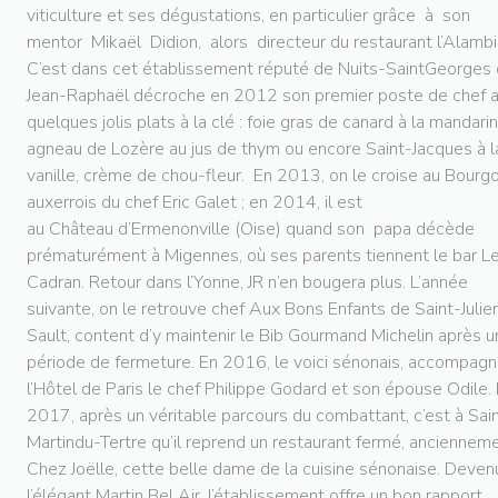
viticulture et ses dégustations, en particulier grâce à son
mentor Mikaël Didion, alors directeur du restaurant l’Alambi
C’est dans cet établissement réputé de Nuits-SaintGeorges
Jean-Raphaël décroche en 2012 son premier poste de chef 
quelques jolis plats à la clé : foie gras de canard à la mandarin
agneau de Lozère au jus de thym ou encore Saint-Jacques à l
vanille, crème de chou-fleur. En 2013, on le croise au Bourg
auxerrois du chef Eric Galet ; en 2014, il est
au Château d’Ermenonville (Oise) quand son papa décède
prématurément à Migennes, où ses parents tiennent le bar L
Cadran. Retour dans l’Yonne, JR n’en bougera plus. L’année
suivante, on le retrouve chef Aux Bons Enfants de Saint-Julie
Sault, content d’y maintenir le Bib Gourmand Michelin après 
période de fermeture. En 2016, le voici sénonais, accompagn
l’Hôtel de Paris le chef Philippe Godard et son épouse Odile.
2017, après un véritable parcours du combattant, c’est à Sai
Martindu-Tertre qu’il reprend un restaurant fermé, anciennem
Chez Joëlle, cette belle dame de la cuisine sénonaise. Deven
l’élégant Martin Bel Air, l’établissement offre un bon rapport