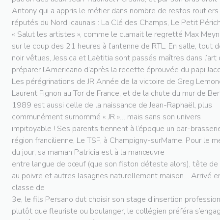
Antony qui a appris le métier dans nombre de restos routiers
réputés du Nord icaunais : La Clé des Champs, Le Petit Péric
« Salut les artistes », comme le clamait le regretté Max Meyn
sur le coup des 21 heures à l’antenne de RTL. En salle, tout 
noir vêtues, Jessica et Laëtitia sont passés maîtres dans l’art
préparer l’Americano d’après la recette éprouvée du papi Jac
Les pérégrinations de JR Année de la victoire de Greg Lemon
Laurent Fignon au Tor de France, et de la chute du mur de Berl
1989 est aussi celle de la naissance de Jean-Raphaël, plus
communément surnommé « JR »… mais sans son univers
impitoyable ! Ses parents tiennent à l’époque un bar-brasseri
région francilienne, Le TSF, à Champigny-surMarne. Pour le m
du jour, sa maman Patricia est à la manœuvre
entre langue de bœuf (que son fiston déteste alors), tête de
au poivre et autres lasagnes naturellement maison… Arrivé e
classe de
3e, le fils Persano dut choisir son stage d’insertion profession
plutôt que fleuriste ou boulanger, le collégien préféra s’eng