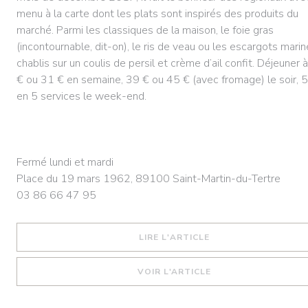
menu à la carte dont les plats sont inspirés des produits du
marché. Parmi les classiques de la maison, le foie gras
(incontournable, dit-on), le ris de veau ou les escargots mari
chablis sur un coulis de persil et crème d’ail confit. Déjeuner 
€ ou 31 € en semaine, 39 € ou 45 € (avec fromage) le soir, 
en 5 services le week-end.
Fermé lundi et mardi
Place du 19 mars 1962, 89100 Saint-Martin-du-Tertre
03 86 66 47 95
((OUVRE UNE NOUVE
LIRE L'ARTICLE
((OUVRE UNE NOUVE
VOIR L'ARTICLE