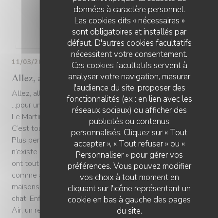
données à caractère personnel.
Les cookies dits « nécessaires »
sont obligatoires et installés par
défaut. D'autres cookies facultatifs
nécessitent votre consentement.
11/03/2019
Ces cookies facultatifs servent à
analyser votre navigation, mesurer
Allez, allons à Saint Martin du Tertre
l'audience du site, proposer des
Allez, allons à Saint Martin du Tertre
fonctionnalités (ex : en lien avec les
...pour un simple déjeuner
réseaux sociaux) ou afficher des
Le Martin Bel Air, ultime trait d’union
publicités ou contenus
C’est tout de même bizarre de traverser les villages de Franc
personnalisés. Cliquez sur « Tout
Plus personne. Cette vie que l’on célébrait, la vie de village-
accepter », « Tout refuser » ou «
n’existe plus. Tout est fermé, à vendre. Les centres commerc
Personnaliser » pour gérer vos
ont tout boulotté. Près de Sens, dans l’Yonne (2346 habitants
préférences. Vous pouvez modifier
comme ailleurs, Saint Martin du Tertre semble déserté. Des
vos choix à tout moment en
maisons, des rues, des parkings; du vide, de l’absence. Pas un
cliquant sur l'icône représentant un
chat. Enfin presque. Dernier lien social, voici la table du Marti
cookie en bas à gauche des pages
Air, un restaurant repris en décembre dernier par Jean-Rapha
du site.