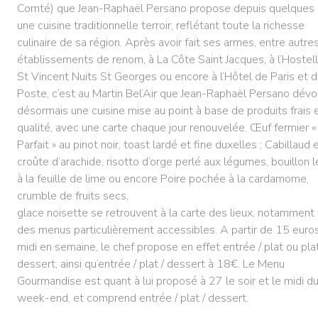
Comté) que Jean-Raphaël Persano propose depuis quelques
une cuisine traditionnelle terroir, reflétant toute la richesse
culinaire de sa région. Après avoir fait ses armes, entre autre
établissements de renom, à La Côte Saint Jacques, à l’Hostell
St Vincent Nuits St Georges ou encore à l’Hôtel de Paris et 
Poste, c’est au Martin Bel’Air que Jean-Raphaël Persano dévo
désormais une cuisine mise au point à base de produits frais 
qualité, avec une carte chaque jour renouvelée. Œuf fermier «
Parfait » au pinot noir, toast lardé et fine duxelles ; Cabillaud 
croûte d’arachide, risotto d’orge perlé aux légumes, bouillon 
à la feuille de lime ou encore Poire pochée à la cardamome,
crumble de fruits secs,
glace noisette se retrouvent à la carte des lieux, notamment 
des menus particulièrement accessibles. A partir de 15 euros
midi en semaine, le chef propose en effet entrée / plat ou plat
dessert, ainsi qu’entrée / plat / dessert à 18€. Le Menu
Gourmandise est quant à lui proposé à 27 le soir et le midi d
week-end, et comprend entrée / plat / dessert.