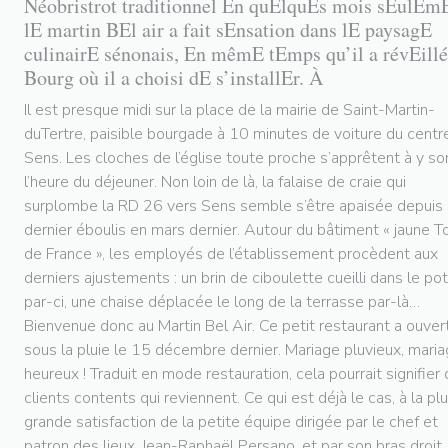
Néobristrot traditionnel En quElquEs mois sEulEm
lE martin BEl air a fait sEnsation dans lE paysagE
culinairE sénonais, En mêmE tEmps qu’il a révEillé
Bourg où il a choisi dE s’installEr. À
Il est presque midi sur la place de la mairie de Saint-Martin-
duTertre, paisible bourgade à 10 minutes de voiture du centr
Sens. Les cloches de l’église toute proche s’apprêtent à y so
l’heure du déjeuner. Non loin de là, la falaise de craie qui
surplombe la RD 26 vers Sens semble s’être apaisée depuis
dernier éboulis en mars dernier. Autour du bâtiment « jaune T
de France », les employés de l’établissement procèdent aux
derniers ajustements : un brin de ciboulette cueilli dans le po
par-ci, une chaise déplacée le long de la terrasse par-là…
Bienvenue donc au Martin Bel Air. Ce petit restaurant a ouver
sous la pluie le 15 décembre dernier. Mariage pluvieux, mari
heureux ! Traduit en mode restauration, cela pourrait signifier
clients contents qui reviennent. Ce qui est déjà le cas, à la pl
grande satisfaction de la petite équipe dirigée par le chef et
patron des lieux, Jean-Raphaël Persano, et par son bras droit