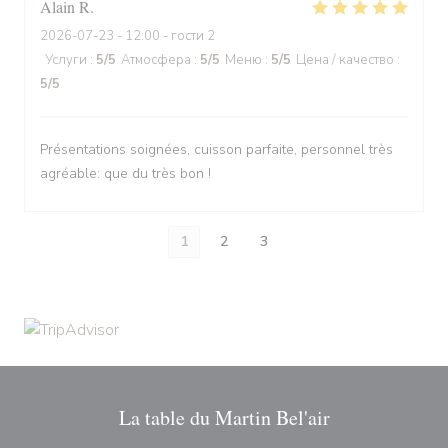
Alain
R
2026-07-23
- 12:00 - гости 2
Услуги
:
5
/5
Атмосфера
:
5
/5
Меню
:
5
/5
Цена / качество
:
5
/5
Présentations soignées, cuisson parfaite, personnel très
agréable: que du très bon !
1
2
3
La table du Martin Bel'air