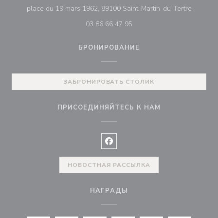
((открыв
place du 19 mars 1962, 89100 Saint-Martin-du-Tertre
03 86 66 47 95
БРОНИРОВАНИЕ
ЗАБРОНИРОВАТЬ СТОЛИК
ПРИСОЕДИНЯЙТЕСЬ К НАМ
Facebook ((открывается в ново
НОВОСТНАЯ РАССЫЛКА
НАГРАДЫ