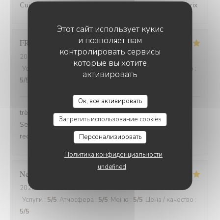
Cuisine de bonne qualité pour un bon rapport qualité/prix
Этот сайт использует кукис
и позволяет вам
FRANCOIS
P
контролировать сервисы
2026-07-31
- 19:30 - гости 2
которые вы хотите
Услуги
:
5
/5
Атмосфера
:
5
/5
Меню
:
5
/5
Цена / качество
:
активировать
5
/5
Ок, все активировать
très bonne soirée et très bon dîner, comme d'habitude.
Запретить использование cookies
Serveuse et serveur très professionnels. Nous
recommandons, jamais déçu.
Персонализировать
Политика конфиденциальности
undefined
Nelly
C
2026-07-31
- 20:00 - гости 2
Услуги
:
5
/5
Атмосфера
:
5
/5
Меню
:
5
/5
Цена / качество
:
5
/5