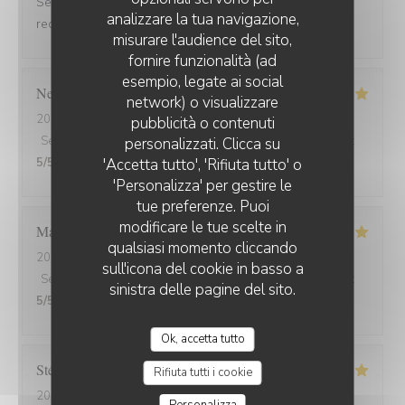
Serveuse et serveur très professionnels. Nous
analizzare la tua navigazione,
recommandons, jamais déçu.
misurare l'audience del sito,
fornire funzionalità (ad
esempio, legate ai social
Nelly
C
network) o visualizzare
2026-07-31
- 20:00 - Ospiti 2
pubblicità o contenuti
Servizio
:
5
/5
Atmosfera
:
5
/5
Cucina
:
5
/5
Qualità / Prezzo
:
personalizzati. Clicca su
'Accetta tutto', 'Rifiuta tutto' o
5
/5
'Personalizza' per gestire le
tue preferenze. Puoi
modificare le tue scelte in
Marion
V
qualsiasi momento cliccando
2026-07-30
- 19:30 - Ospiti 2
sull'icona del cookie in basso a
Servizio
:
5
/5
Atmosfera
:
5
/5
Cucina
:
5
/5
Qualità / Prezzo
:
sinistra delle pagine del sito.
5
/5
Ok, accetta tutto
Stéphanie
L
Rifiuta tutti i cookie
2026-07-22
- 19:30 - Ospiti 3
Personalizza