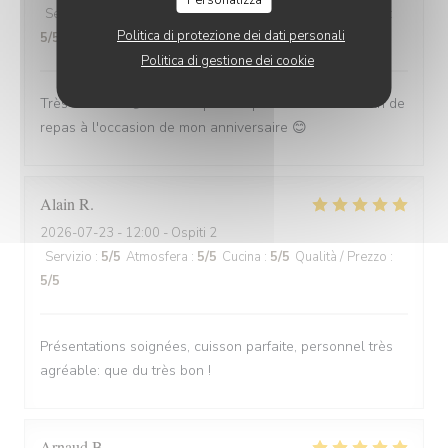
Servizio
:
5
/5
Atmosfera
:
5
/5
Cucina
:
5
/5
Qualità / Prezzo
:
Politica di protezione dei dati personali
5
/5
Politica di gestione dei cookie
Très très bien 👍 et merci pour la petite attention en fin de
repas à l'occasion de mon anniversaire 😊
Alain
R
2026-07-23
- 12:00 - Ospiti 2
Servizio
:
5
/5
Atmosfera
:
5
/5
Cucina
:
5
/5
Qualità / Prezzo
:
5
/5
Présentations soignées, cuisson parfaite, personnel très
agréable: que du très bon !
Arnaud
B