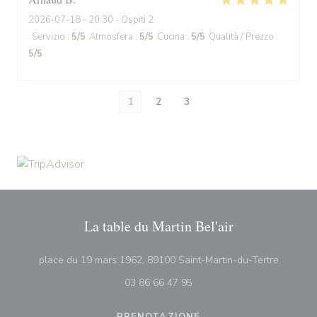
2026-07-18
- 20:30 - Ospiti 2
Servizio
:
5
/5
Atmosfera
:
5
/5
Cucina
:
5
/5
Qualità / Prezzo
:
5
/5
1
2
3
La table du Martin Bel'air
((apre u
place du 19 mars 1962, 89100 Saint-Martin-du-Tertre
03 86 66 47 95