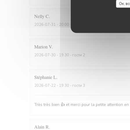
Ок, в
Nelly
C
2026-07-31
- 20:00 - гости 2
Marion
V
2026-07-30
- 19:30 - гости 2
Stéphanie
L
2026-07-22
- 19:30 - гости 3
Très très bien 👍 et merci pour la petite attention e
Alain
R