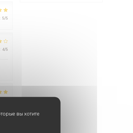
:
5
/5
:
4
/5
:
5
/5
оторые вы хотите
is