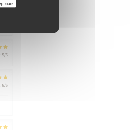
ировать
:
5
/5
:
5
/5
:
5
/5