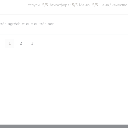
Услуги
:
5
/5
Атмосфера
:
5
/5
Меню
:
5
/5
Цена / качество
très agréable: que du très bon !
1
2
3