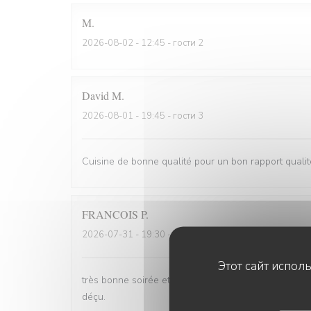
M
2026-08-02
- 12:45 - гости 2
David
M
2026-08-01
- 19:45 - гости 3
Cuisine de bonne qualité pour un bon rapport qualit
FRANCOIS
P
2026-07-31
- 19:30 - гости 2
Этот сайт испол
très bonne soirée et très bon dîner, comme d'habit
déçu.