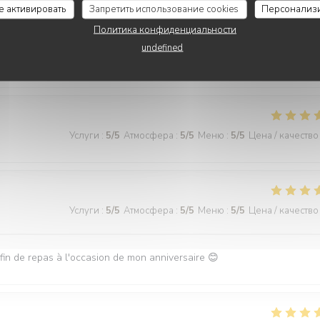
се активировать
Запретить использование cookies
Персонализ
Политика конфиденциальности
undefined
Услуги
:
5
/5
Атмосфера
:
5
/5
Меню
:
5
/5
Цена / качество
Услуги
:
5
/5
Атмосфера
:
5
/5
Меню
:
5
/5
Цена / качество
Услуги
:
5
/5
Атмосфера
:
5
/5
Меню
:
5
/5
Цена / качество
n fin de repas à l'occasion de mon anniversaire 😊