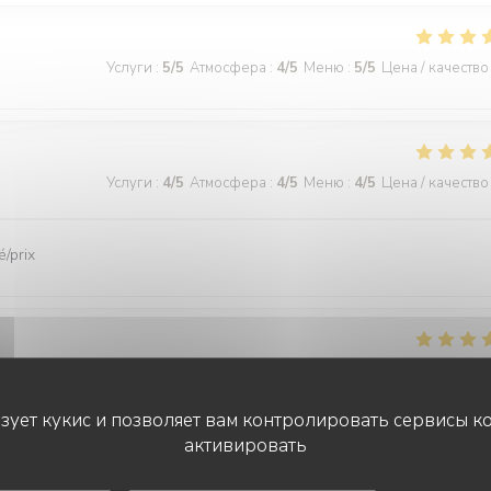
Услуги
:
5
/5
Атмосфера
:
4
/5
Меню
:
5
/5
Цена / качество
Услуги
:
4
/5
Атмосфера
:
4
/5
Меню
:
4
/5
Цена / качество
é/prix
Услуги
:
5
/5
Атмосфера
:
5
/5
Меню
:
5
/5
Цена / качество
ьзует кукис и позволяет вам контролировать сервисы к
ude. Serveuse et serveur très professionnels. Nous recommandons, jama
активировать