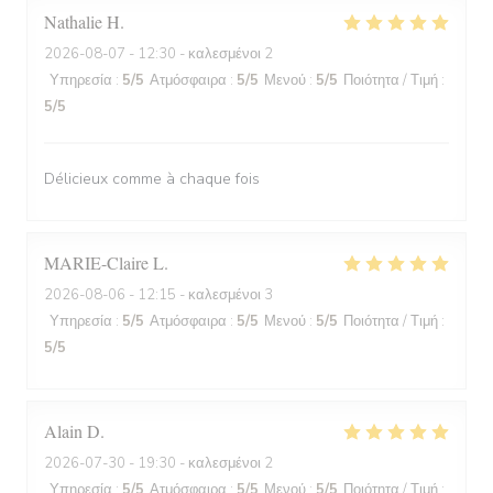
Nathalie
H
2026-08-07
- 12:30 - καλεσμένοι 2
Υπηρεσία
:
5
/5
Ατμόσφαιρα
:
5
/5
Μενού
:
5
/5
Ποιότητα / Τιμή
:
5
/5
Délicieux comme à chaque fois
MARIE-Claire
L
2026-08-06
- 12:15 - καλεσμένοι 3
Υπηρεσία
:
5
/5
Ατμόσφαιρα
:
5
/5
Μενού
:
5
/5
Ποιότητα / Τιμή
:
5
/5
Alain
D
2026-07-30
- 19:30 - καλεσμένοι 2
Υπηρεσία
:
5
/5
Ατμόσφαιρα
:
5
/5
Μενού
:
5
/5
Ποιότητα / Τιμή
: