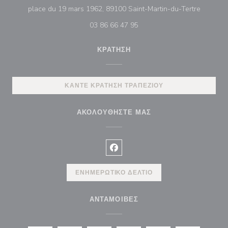
((ανοίγε
place du 19 mars 1962, 89100 Saint-Martin-du-Tertre
03 86 66 47 95
ΚΡΆΤΗΣΗ
ΚΆΝΤΕ ΚΡΆΤΗΣΗ ΤΡΑΠΕΖΙΟΎ
ΑΚΟΛΟΥΘΉΣΤΕ ΜΑΣ
Facebook ((ανοίγει σε νέο παρά
ΕΝΗΜΕΡΩΤΙΚΌ ΔΕΛΤΊΟ
ΑΝΤΑΜΟΙΒΈΣ