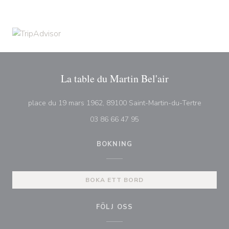
La table du Martin Bel'air
((öppnas 
place du 19 mars 1962, 89100 Saint-Martin-du-Tertre
03 86 66 47 95
BOKNING
BOKA ETT BORD
FÖLJ OSS