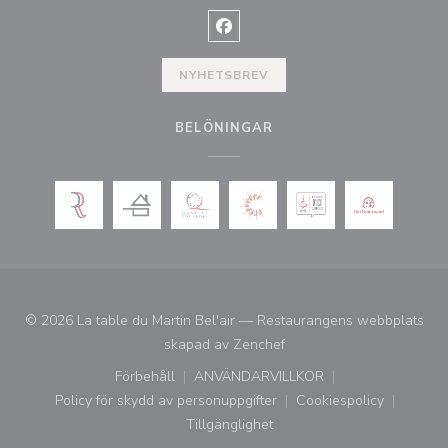
Facebook ((öppnas i ett nytt fön
NYHETSBREV
BELÖNINGAR
© 2026 La table du Martin Bel'air — Restaurangens webbplats
((öppnas i ett nytt fönster)
skapad av
Zenchef
Förbehåll
ANVÄNDARVILLKOR
((öppnas i ett nytt fönster))
((öppnas i ett nytt fönster))
Policy för skydd av personuppgifter
Cookiespolicy
((öppnas i ett nytt fönster))
((öppnas i ett ny
Tillgänglighet
((öppnas i ett nytt fönster))