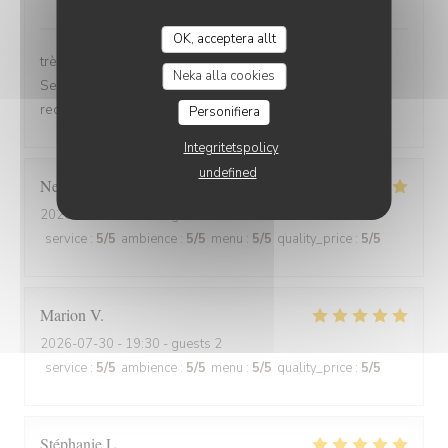
OK, acceptera allt
très bonne soirée et très bon dîner, comme d'habitude.
Neka alla cookies
Serveuse et serveur très professionnels. Nous
recommandons, jamais déçu.
Personifiera
Integritetspolicy
undefined
Nelly
C
2026-07-31
- 20:00 - guests 2
service
:
5
/5
ambience
:
5
/5
menu
:
5
/5
quality_price
:
5
/5
Marion
V
2026-07-30
- 19:30 - guests 2
service
:
5
/5
ambience
:
5
/5
menu
:
5
/5
quality_price
:
5
/5
Stéphanie
L