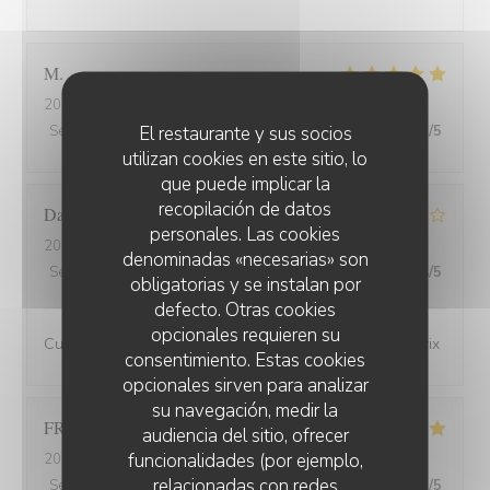
M
2026-08-02
- 12:45 - Invitados 2
El restaurante y sus socios
Servicio
:
5
/5
Ambiente
:
4
/5
Menú
:
5
/5
Calidad / Precio
:
5
/5
utilizan cookies en este sitio, lo
que puede implicar la
recopilación de datos
David
M
personales. Las cookies
2026-08-01
- 19:45 - Invitados 3
denominadas «necesarias» son
Servicio
:
4
/5
Ambiente
:
4
/5
Menú
:
4
/5
Calidad / Precio
:
4
/5
obligatorias y se instalan por
defecto. Otras cookies
opcionales requieren su
Cuisine de bonne qualité pour un bon rapport qualité/prix
consentimiento. Estas cookies
opcionales sirven para analizar
su navegación, medir la
FRANCOIS
P
audiencia del sitio, ofrecer
funcionalidades (por ejemplo,
2026-07-31
- 19:30 - Invitados 2
relacionadas con redes
Servicio
:
5
/5
Ambiente
:
5
/5
Menú
:
5
/5
Calidad / Precio
:
5
/5