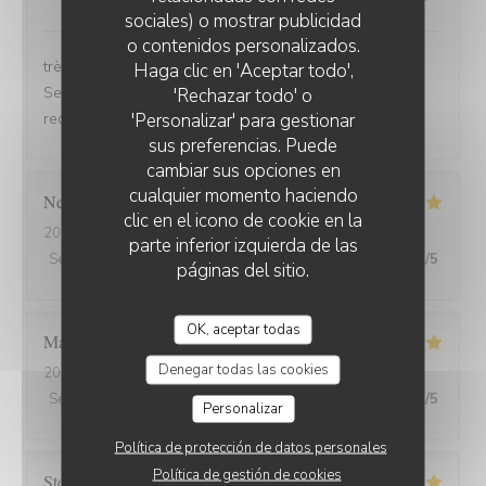
sociales) o mostrar publicidad
o contenidos personalizados.
très bonne soirée et très bon dîner, comme d'habitude.
Haga clic en 'Aceptar todo',
Serveuse et serveur très professionnels. Nous
'Rechazar todo' o
'Personalizar' para gestionar
recommandons, jamais déçu.
sus preferencias. Puede
cambiar sus opciones en
cualquier momento haciendo
Nelly
C
clic en el icono de cookie en la
2026-07-31
- 20:00 - Invitados 2
parte inferior izquierda de las
Servicio
:
5
/5
Ambiente
:
5
/5
Menú
:
5
/5
Calidad / Precio
:
5
/5
páginas del sitio.
OK, aceptar todas
Marion
V
Denegar todas las cookies
2026-07-30
- 19:30 - Invitados 2
Servicio
:
5
/5
Ambiente
:
5
/5
Menú
:
5
/5
Calidad / Precio
:
5
/5
Personalizar
Política de protección de datos personales
Política de gestión de cookies
Stéphanie
L