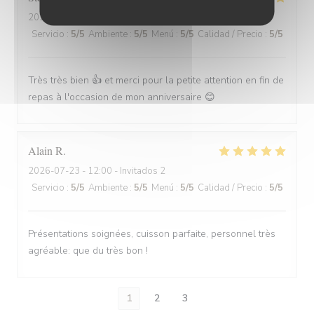
2026-07-22
- 19:30 - Invitados 3
Servicio
:
5
/5
Ambiente
:
5
/5
Menú
:
5
/5
Calidad / Precio
:
5
/5
Très très bien 👍 et merci pour la petite attention en fin de
repas à l'occasion de mon anniversaire 😊
Alain
R
2026-07-23
- 12:00 - Invitados 2
Servicio
:
5
/5
Ambiente
:
5
/5
Menú
:
5
/5
Calidad / Precio
:
5
/5
Présentations soignées, cuisson parfaite, personnel très
agréable: que du très bon !
1
2
3