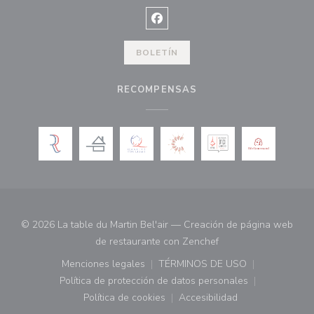
Facebook ((abre en una nueva ve
BOLETÍN
RECOMPENSAS
© 2026 La table du Martin Bel'air — Creación de página web
((abre en una nueva 
de restaurante con
Zenchef
Menciones legales
TÉRMINOS DE USO
((abre en una nueva ventana))
((abre en una nueva ven
Política de protección de datos personales
((abre en una nueva ventana))
Política de cookies
Accesibilidad
((abre en una nueva ventana))
((abre en una nueva ven