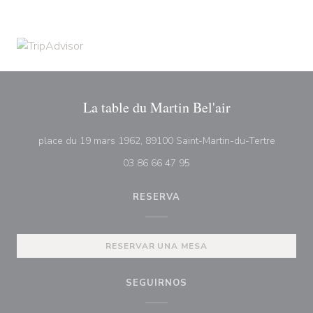
La table du Martin Bel'air
((abre e
place du 19 mars 1962, 89100 Saint-Martin-du-Tertre
03 86 66 47 95
RESERVA
RESERVAR UNA MESA
SEGUIRNOS