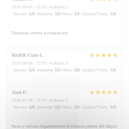
2026-08-07
- 12:30 - Invitados 2
Servicio
:
5
/5
Ambiente
:
5
/5
Menú
:
5
/5
Calidad / Precio
:
5
/5
Délicieux comme à chaque fois
MARIE-Claire
L
2026-08-06
- 12:15 - Invitados 3
Servicio
:
5
/5
Ambiente
:
5
/5
Menú
:
5
/5
Calidad / Precio
:
5
/5
Alain
D
2026-07-30
- 19:30 - Invitados 2
Servicio
:
5
/5
Ambiente
:
5
/5
Menú
:
5
/5
Calidad / Precio
:
5
/5
Nous y venons régulièrement et n'avons jamais été déçus.