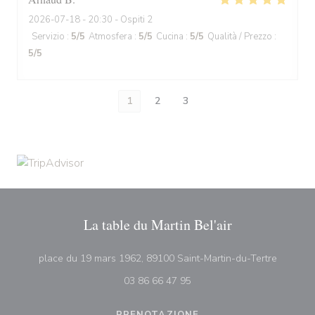
2026-07-18
- 20:30 - Ospiti 2
Servizio
:
5
/5
Atmosfera
:
5
/5
Cucina
:
5
/5
Qualità / Prezzo
:
5
/5
1
2
3
La table du Martin Bel'air
((apre u
place du 19 mars 1962, 89100 Saint-Martin-du-Tertre
03 86 66 47 95