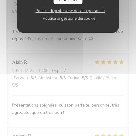
Servizio
:
5
/5
Atmosfera
:
5
/5
Cucina
:
5
/5
Qualità / Prezzo
:
Politica di protezione dei dati personali
5
/5
Politica di gestione dei cookie
Très très bien 👍 et merci pour la petite attention en fin de
repas à l'occasion de mon anniversaire 😊
Alain
R
2026-07-23
- 12:00 - Ospiti 2
Servizio
:
5
/5
Atmosfera
:
5
/5
Cucina
:
5
/5
Qualità / Prezzo
:
5
/5
Présentations soignées, cuisson parfaite, personnel très
agréable: que du très bon !
Arnaud
B