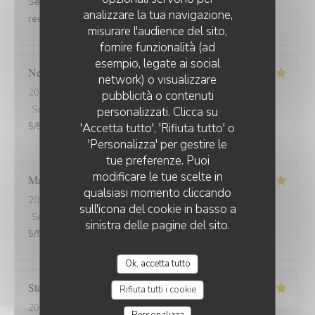
Serveuse et serveur très professionnels. Nous
analizzare la tua navigazione,
recommandons, jamais déçu.
misurare l'audience del sito,
fornire funzionalità (ad
esempio, legate ai social
Nelly
C
network) o visualizzare
2026-07-31
- 20:00 - Ospiti 2
pubblicità o contenuti
Servizio
:
5
/5
Atmosfera
:
5
/5
Cucina
:
5
/5
Qualità / Prezzo
:
personalizzati. Clicca su
'Accetta tutto', 'Rifiuta tutto' o
5
/5
'Personalizza' per gestire le
tue preferenze. Puoi
modificare le tue scelte in
Marion
V
qualsiasi momento cliccando
2026-07-30
- 19:30 - Ospiti 2
sull'icona del cookie in basso a
Servizio
:
5
/5
Atmosfera
:
5
/5
Cucina
:
5
/5
Qualità / Prezzo
:
sinistra delle pagine del sito.
5
/5
Ok, accetta tutto
Stéphanie
L
Rifiuta tutti i cookie
2026-07-22
- 19:30 - Ospiti 3
Personalizza