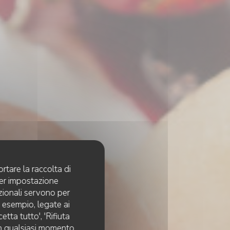
rtare la raccolta di
per impostazione
pzionali servono per
d esempio, legate ai
tta tutto', 'Rifiuta
 in qualsiasi momento