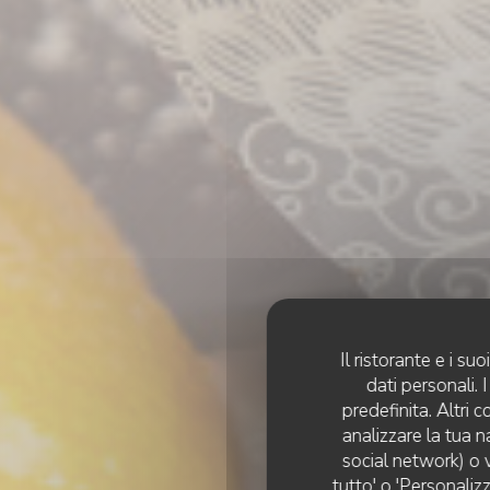
Il ristorante e i s
dati personali.
predefinita. Altri 
analizzare la tua n
social network) o v
tutto' o 'Personaliz