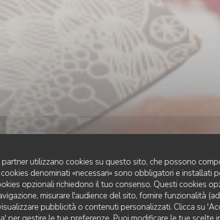
uoi partner utilizzano cookies su questo sito, che possono compo
 I cookies denominati «necessari» sono obbligatori e installati 
cookies opzionali richiedono il tuo consenso. Questi cookies o
avigazione, misurare l'audience del sito, fornire funzionalità (a
isualizzare pubblicità o contenuti personalizzati. Clicca su 'Acce
BISTROT MODERNE
•
SAINT-MARTIN-DU-TERTRE
za' per gestire le tue preferenze. Puoi modificare le tue scelte