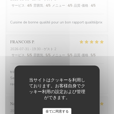
サービス
:
4
/5
雰囲気
:
4
/5
メニュー
:
4
/5
品質-価格
:
4
/5
Cuisine de bonne qualité pour un bon rapport qualité/prix
FRANCOIS
P
2026-07-31
- 19:30 - ゲスト 2
サービス
:
5
/5
雰囲気
:
5
/5
メニュー
:
5
/5
品質-価格
:
5
/5
très bonne soirée et très bon dîner, comme d'habitude.
Serveuse et serveur très professionnels. Nous
当サイトはクッキーを利用し
recommandons, jamais déçu.
ております。お客様自身でク
ッキー利用の設定および管理
ができます。
Nelly
C
2026-07-31
- 20:00 - ゲスト 2
全てに同意する