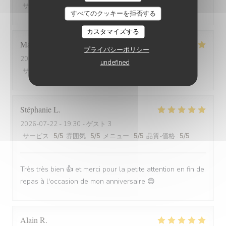
サービス
:
5
/5
雰囲気
:
5
/5
メニュー
:
5
/5
品質-価格
:
5
/5
すべてのクッキーを拒否する
カスタマイズする
Marion
V
プライバシーポリシー
2026-07-30
- 19:30 - ゲスト 2
undefined
サービス
:
5
/5
雰囲気
:
5
/5
メニュー
:
5
/5
品質-価格
:
5
/5
Stéphanie
L
2026-07-22
- 19:30 - ゲスト 3
サービス
:
5
/5
雰囲気
:
5
/5
メニュー
:
5
/5
品質-価格
:
5
/5
Très très bien 👍 et merci pour la petite attention en fin de
repas à l'occasion de mon anniversaire 😊
Alain
R