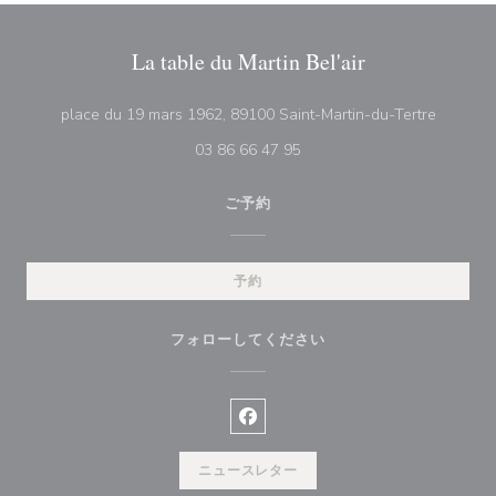
La table du Martin Bel'air
((新し
place du 19 mars 1962, 89100 Saint-Martin-du-Tertre
03 86 66 47 95
ご予約
予約
フォローしてください
Facebook ((新しいウィンドウ
ニュースレター