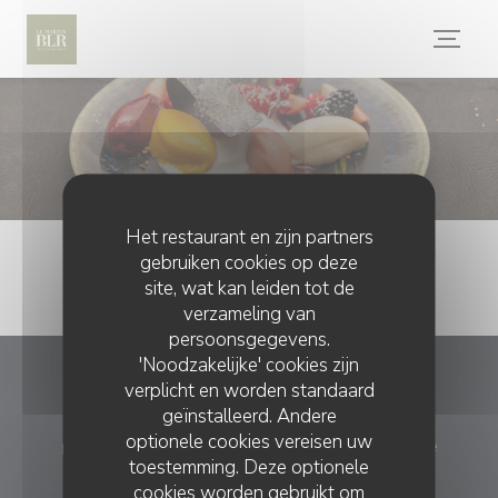
Cookies beheer paneel
Het restaurant en zijn partners
gebruiken cookies op deze
site, wat kan leiden tot de
verzameling van
persoonsgegevens.
'Noodzakelijke' cookies zijn
verplicht en worden standaard
La table du Martin Bel'air
geïnstalleerd. Andere
optionele cookies vereisen uw
((opent 
place du 19 mars 1962, 89100 Saint-Martin-du-Tertre
toestemming. Deze optionele
03 86 66 47 95
cookies worden gebruikt om