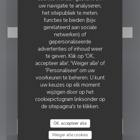
uw navigatie te analyseren,
RESERVERING
het sitepubliek te meten,
functies te bieden (bijv.
gerelateerd aan sociale
RESERVEER EEN TAFEL
netwerken) of
gepersonaliseerde
advertenties of inhoud weer
VOLG ONS
te geven. Klik op 'OK,
accepteer alle', 'Weiger alle' of
'Personaliseer' om uw
Facebook ((opent in een nieuw v
voorkeuren te beheren. U kunt
uw keuzes op elk moment
NIEUWSBRIEF
wijzigen door op het
cookiepictogram linksonder op
BELONINGEN
de sitepagina's te klikken.
OK, accepteer alle
Weiger alle cookies