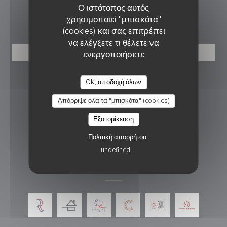
Ο ιστότοπος αυτός
ΚΡΆΤΗΣΗ
χρησιμοποιεί "μπισκότα"
(cookies) και σας επιτρέπει
να ελέγξετε τι θέλετε να
ενεργοποιήσετε
ΚΆΝΤΕ ΚΡΆΤΗΣΗ ΤΡΑΠΕΖΙΟΎ
ΑΚΟΛΟΥΘΉΣΤΕ ΜΑΣ
OK, αποδοχή όλων
Απόρριψε όλα τα "μπισκότα" (cookies)
Εξατομίκευση
Facebook ((ανοίγει σε νέο παρά
Πολιτική απορρήτου
ΕΝΗΜΕΡΩΤΙΚΌ ΔΕΛΤΊΟ
undefined
ΑΝΤΑΜΟΙΒΈΣ