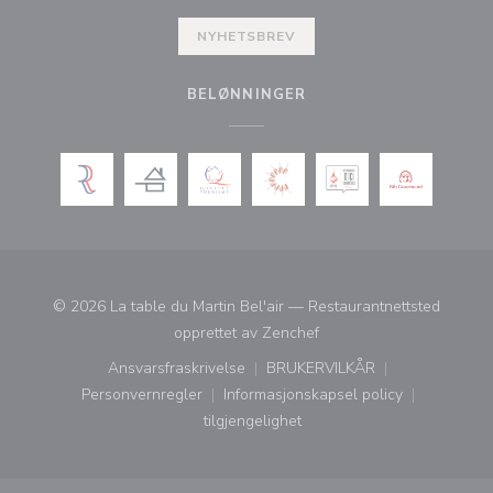
NYHETSBREV
BELØNNINGER
© 2026 La table du Martin Bel'air — Restaurantnettsted
((åpner i et nytt vindu))
opprettet av
Zenchef
Ansvarsfraskrivelse
BRUKERVILKÅR
((åpner i et nytt vindu))
((åpner i et nytt vindu))
Personvernregler
Informasjonskapsel policy
((åpner i et nytt vindu))
((åpner i et nytt vindu))
tilgjengelighet
((åpner i et nytt vindu))