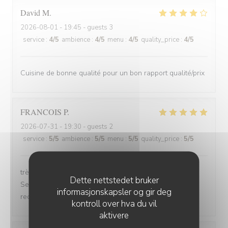
David
M
2026-08-01
- 19:45 - guests 3
service
:
4
/5
ambience
:
4
/5
menu
:
4
/5
quality_price
:
4
/5
Cuisine de bonne qualité pour un bon rapport qualité/prix
FRANCOIS
P
2026-07-31
- 19:30 - guests 2
service
:
5
/5
ambience
:
5
/5
menu
:
5
/5
quality_price
:
5
/5
très bonne soirée et très bon dîner, comme d'habitude.
Dette nettstedet bruker
Serveuse et serveur très professionnels. Nous
informasjonskapsler og gir deg
recommandons, jamais déçu.
kontroll over hva du vil
aktivere