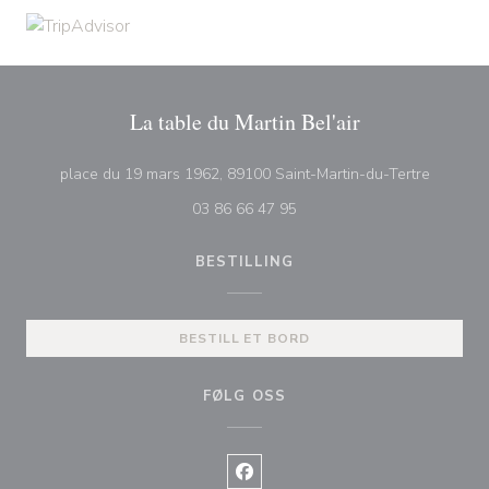
La table du Martin Bel'air
((åpner i
place du 19 mars 1962, 89100 Saint-Martin-du-Tertre
03 86 66 47 95
BESTILLING
BESTILL ET BORD
FØLG OSS
Facebook ((åpner i et nytt vindu)