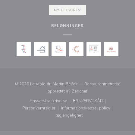
NYHETSBREV
BELØNNINGER
© 2026 La table du Martin Bel'air — Restaurantnettsted
((åpner i et nytt vindu))
opprettet av
Zenchef
Ansvarsfraskrivelse
BRUKERVILKÅR
((åpner i et nytt vindu))
((åpner i et nytt vindu))
Personvernregler
Informasjonskapsel policy
((åpner i et nytt vindu))
((åpner i et nytt vindu))
tilgjengelighet
((åpner i et nytt vindu))