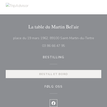
La table du Martin Bel'air
((åpner i
place du 19 mars 1962, 89100 Saint-Martin-du-Tertre
03 86 66 47 95
BESTILLING
BESTILL ET BORD
FØLG OSS
Facebook ((åpner i et nytt vindu)