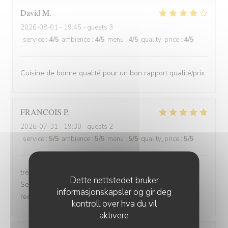
David
M
2026-08-01
- 19:45 - guests 3
service
:
4
/5
ambience
:
4
/5
menu
:
4
/5
quality_price
:
4
/5
Cuisine de bonne qualité pour un bon rapport qualité/prix
FRANCOIS
P
2026-07-31
- 19:30 - guests 2
service
:
5
/5
ambience
:
5
/5
menu
:
5
/5
quality_price
:
5
/5
très bonne soirée et très bon dîner, comme d'habitude.
Dette nettstedet bruker
Serveuse et serveur très professionnels. Nous
informasjonskapsler og gir deg
recommandons, jamais déçu.
kontroll over hva du vil
aktivere