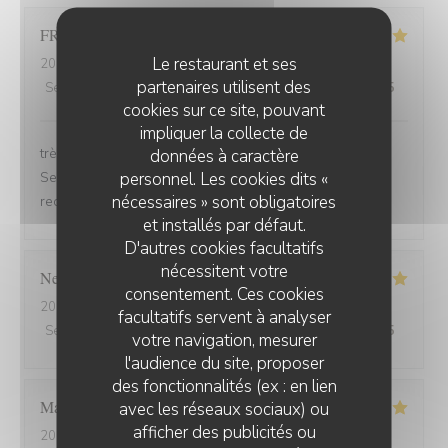
FRANCOIS
P
Le restaurant et ses
2026-07-31
- 19:30 - Couverts 2
partenaires utilisent des
Service
:
5
/5
Ambiance
:
5
/5
Cuisine
:
5
/5
Qualité / Prix
:
5
/5
cookies sur ce site, pouvant
impliquer la collecte de
très bonne soirée et très bon dîner, comme d'habitude.
données à caractère
personnel. Les cookies dits «
Serveuse et serveur très professionnels. Nous
nécessaires » sont obligatoires
recommandons, jamais déçu.
et installés par défaut.
D'autres cookies facultatifs
nécessitent votre
Nelly
C
consentement. Ces cookies
2026-07-31
- 20:00 - Couverts 2
facultatifs servent à analyser
Service
:
5
/5
Ambiance
:
5
/5
Cuisine
:
5
/5
Qualité / Prix
:
5
/5
votre navigation, mesurer
l'audience du site, proposer
des fonctionnalités (ex : en lien
Marion
V
avec les réseaux sociaux) ou
afficher des publicités ou
2026-07-30
- 19:30 - Couverts 2