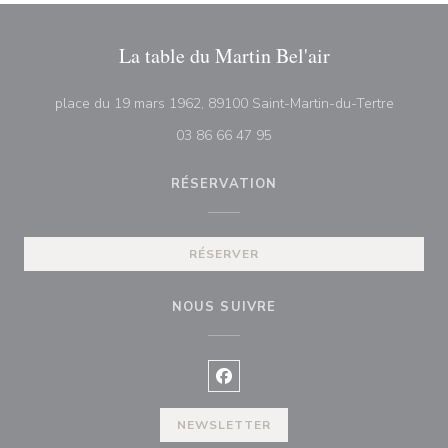
La table du Martin Bel'air
((ouvre 
place du 19 mars 1962, 89100 Saint-Martin-du-Tertre
03 86 66 47 95
RÉSERVATION
RÉSERVER
NOUS SUIVRE
Facebook ((ouvre une nouvelle f
NEWSLETTER