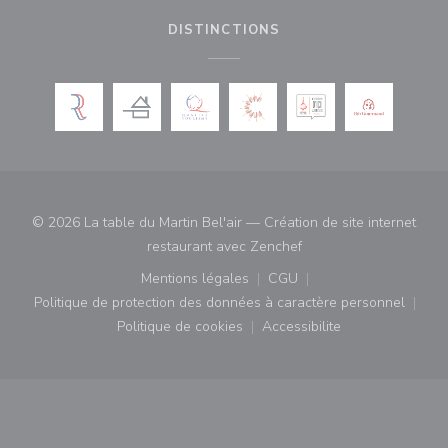
DISTINCTIONS
© 2026 La table du Martin Bel'air — Création de site internet
((ouvre une nouvelle fe
restaurant avec
Zenchef
Mentions légales
CGU
((ouvre une nouvelle fenêtre))
((ouvre une nouvelle fenê
Politique de protection des données à caractère personnel
((ouvre une nouvelle fenêtre))
Politique de cookies
Accessibilite
((ouvre une nouvelle fenêtre))
((ouvre une nouvelle fe