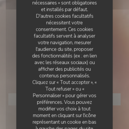
nécessaires » sont obligatoires
et installés par défaut.
D'autres cookies facultatifs
nécessitent votre
consentement. Ces cookies
facultatifs servent à analyser
votre navigation, mesurer
l'audience du site, proposer
des fonctionnalités (ex : en lien
avec les réseaux sociaux) ou
BOURGOGNE
•
SAINT-MARTIN-DU-TERTRE
afficher des publicités ou
contenus personnalisés.
La table du Martin Bel'air
Cliquez sur « Tout accepter », «
Tout refuser » ou «
Personnaliser » pour gérer vos
RÉSERVER
préférences. Vous pouvez
modifier vos choix à tout
moment en cliquant sur l'icône
représentant un cookie en bas
à gauche des pages du site.