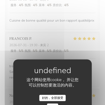
服务
:
4
/5
氛围
:
4
/5
菜单
:
4
/5
质价比
:
4
/5
Cuisine de bonne qualité pour un bon rapport qualité/prix
FRANCOIS
P
2026-07-31
- 19:30 - 来宾 2
服务
:
5
/5
氛围
:
5
/5
菜单
:
5
/5
质价比
:
5
/5
très bonne soirée et très bon dîner, comme d'habitude.
Serveuse et serveur très professionnels. Nous
recommandons, jamais déçu.
这个网站使用cookie， 并让您
可以控制想要激活的内容。
Nelly
C
好的，全部接受
2026-07-31
- 20:00 - 来宾 2