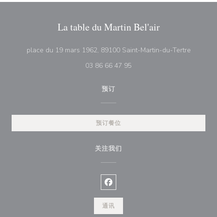
La table du Martin Bel'air
((在新窗
place du 19 mars 1962, 89100 Saint-Martin-du-Tertre
03 86 66 47 95
预订
预订餐位
关注我们
Facebook ((在新窗口中打开))
通讯