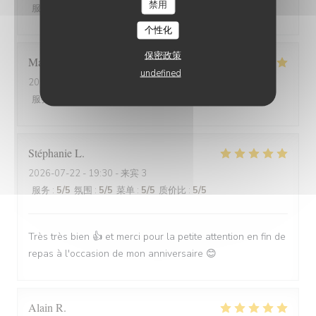
禁用
服务
:
5
/5
氛围
:
5
/5
菜单
:
5
/5
质价比
:
5
/5
个性化
保密政策
Marion
V
undefined
2026-07-30
- 19:30 - 来宾 2
服务
:
5
/5
氛围
:
5
/5
菜单
:
5
/5
质价比
:
5
/5
Stéphanie
L
2026-07-22
- 19:30 - 来宾 3
服务
:
5
/5
氛围
:
5
/5
菜单
:
5
/5
质价比
:
5
/5
Très très bien 👍 et merci pour la petite attention en fin de
repas à l'occasion de mon anniversaire 😊
Alain
R