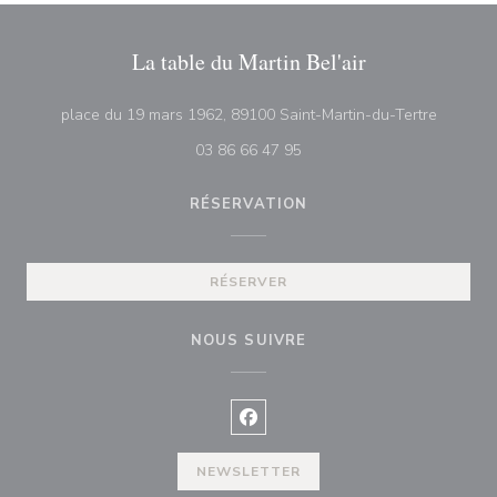
La table du Martin Bel'air
((ouvre 
place du 19 mars 1962, 89100 Saint-Martin-du-Tertre
03 86 66 47 95
RÉSERVATION
RÉSERVER
NOUS SUIVRE
Facebook ((ouvre une nouvelle f
NEWSLETTER