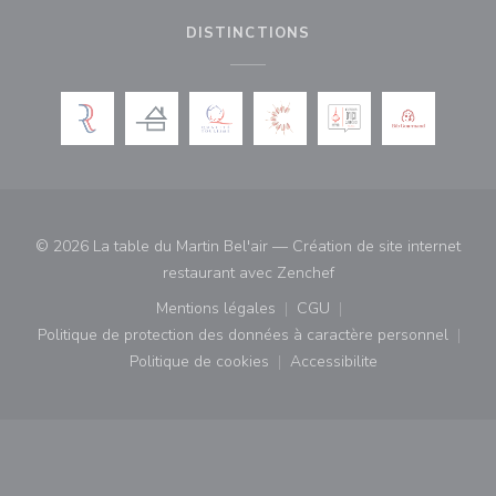
DISTINCTIONS
© 2026 La table du Martin Bel'air — Création de site internet
((ouvre une nouvelle fe
restaurant avec
Zenchef
Mentions légales
CGU
((ouvre une nouvelle fenêtre))
((ouvre une nouvelle fenê
Politique de protection des données à caractère personnel
((ouvre une nouvelle fenêtre))
Politique de cookies
Accessibilite
((ouvre une nouvelle fenêtre))
((ouvre une nouvelle fe