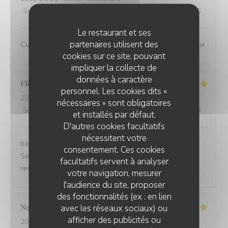
Service
:
4
/5
Ambiance
:
4
/5
Cuisine
:
4
/5
Qualité / Prix
:
4
/5
Le restaurant et ses
partenaires utilisent des
Cuisine de bonne qualité pour un bon rapport qualité/prix
cookies sur ce site, pouvant
impliquer la collecte de
données à caractère
FRANCOIS
P
personnel. Les cookies dits «
2026-07-31
- 19:30 - Couverts 2
nécessaires » sont obligatoires
Service
:
5
/5
Ambiance
:
5
/5
Cuisine
:
5
/5
Qualité / Prix
:
5
/5
et installés par défaut.
D'autres cookies facultatifs
nécessitent votre
très bonne soirée et très bon dîner, comme d'habitude.
consentement. Ces cookies
Serveuse et serveur très professionnels. Nous
facultatifs servent à analyser
recommandons, jamais déçu.
votre navigation, mesurer
l'audience du site, proposer
des fonctionnalités (ex : en lien
Nelly
C
avec les réseaux sociaux) ou
afficher des publicités ou
2026-07-31
- 20:00 - Couverts 2