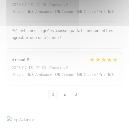
2026-07-23
- 12:00 - Couverts 2
Service
:
5
/5
Ambiance
:
5
/5
Cuisine
:
5
/5
Qualité / Prix
:
5
/5
Présentations soignées, cuisson parfaite, personnel très
agréable: que du très bon !
Arnaud
B
2026-07-18
- 20:30 - Couverts 2
Service
:
5
/5
Ambiance
:
5
/5
Cuisine
:
5
/5
Qualité / Prix
:
5
/5
1
2
3