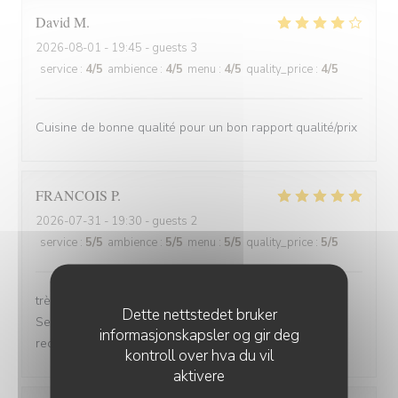
David
M
2026-08-01
- 19:45 - guests 3
service
:
4
/5
ambience
:
4
/5
menu
:
4
/5
quality_price
:
4
/5
Cuisine de bonne qualité pour un bon rapport qualité/prix
FRANCOIS
P
2026-07-31
- 19:30 - guests 2
service
:
5
/5
ambience
:
5
/5
menu
:
5
/5
quality_price
:
5
/5
très bonne soirée et très bon dîner, comme d'habitude.
Dette nettstedet bruker
Serveuse et serveur très professionnels. Nous
informasjonskapsler og gir deg
recommandons, jamais déçu.
kontroll over hva du vil
aktivere