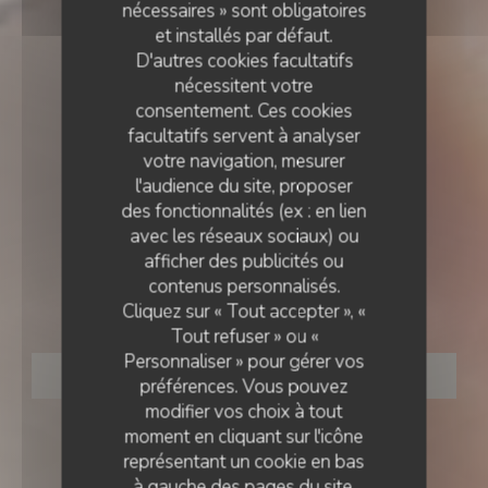
nécessaires » sont obligatoires
et installés par défaut.
D'autres cookies facultatifs
nécessitent votre
consentement. Ces cookies
facultatifs servent à analyser
votre navigation, mesurer
l'audience du site, proposer
des fonctionnalités (ex : en lien
avec les réseaux sociaux) ou
BOURGOGNE
•
SAINT-MARTIN-DU-TERTRE
afficher des publicités ou
contenus personnalisés.
La table du Martin Bel'air
Cliquez sur « Tout accepter », «
Tout refuser » ou «
Personnaliser » pour gérer vos
RÉSERVER
préférences. Vous pouvez
modifier vos choix à tout
moment en cliquant sur l'icône
représentant un cookie en bas
à gauche des pages du site.